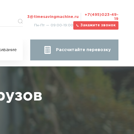
+7(495)023-49-
3@timesavingmachine.ru
19
Пн-Пт — 09:00-19:00
Закажите звонок
ицы
ивание
Рассчитайте перевозку
за
жа
рузов