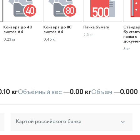
Конверт до 40
Конверт до 80
Пачка бумаги
Стандар
листов А4
листов А4
бухгалт
2.5 кг
папка с
0.23 кг
0.45 кг
докуме
3 кг
0.10 кг
Объёмный вес —
0.00 кг
Объём —
0.000 
Картой российского банка