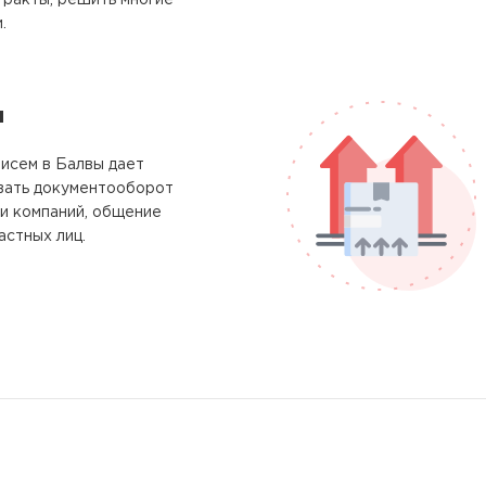
тракты, решить многие
.
м
исем в Балвы дает
вать документооборот
и компаний, общение
астных лиц.