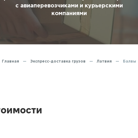
ование
с авиаперевозчиками и курьерскими
компаниями
ние
Главная
—
Экспресс-доставка грузов
—
Латвия
—
Балвы
тоимости