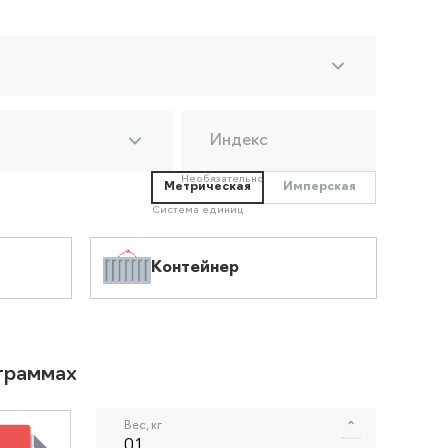
Индекс
Необязательно
Метрическая
Имперская
Система единиц
Контейнер
ограммах
Вес, кг