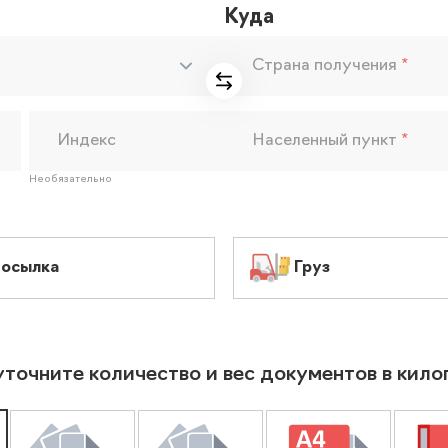
Куда
Страна получения
*
Индекс
Населенный пункт
*
Необязательно
осылка
Груз
уточните количество и вес документов в кил