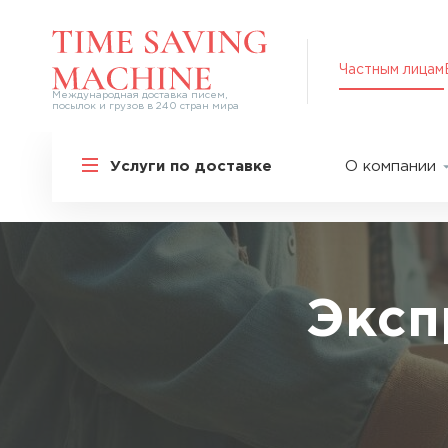
Частным лицам
Международная доставка писем,
посылок и грузов в 240 стран мира
Решения для частных лиц
Услуги по доставке
О компании
Международная доставка
О нас
Курьерская доставка по России и
СНГ
Партнер
Экспресс-доставка в Россию
Пресс-це
Специальные сервисы
Оплата
Эксп
Самые срочные тарифы
Вакансии
Перевозка специальных грузов
Акции
Дополнительные услуги
Упаковка
Популярные направления
Таможен