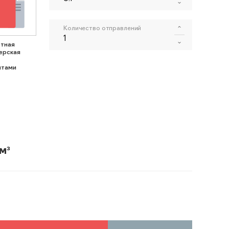
Количество отправлений
тная
ерская
нтами
м³