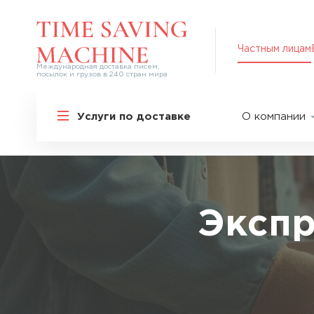
Частным лицам
Международная доставка писем,
посылок и грузов в 240 стран мира
Решения для частных лиц
Услуги по доставке
О компании
Международная доставка
О нас
Курьерская доставка по России и
СНГ
Партнер
Экспресс-доставка в Россию
Пресс-це
Специальные сервисы
Оплата
Экспр
Самые срочные тарифы
Вакансии
Перевозка специальных грузов
Акции
Дополнительные услуги
Упаковка
Популярные направления
Таможен