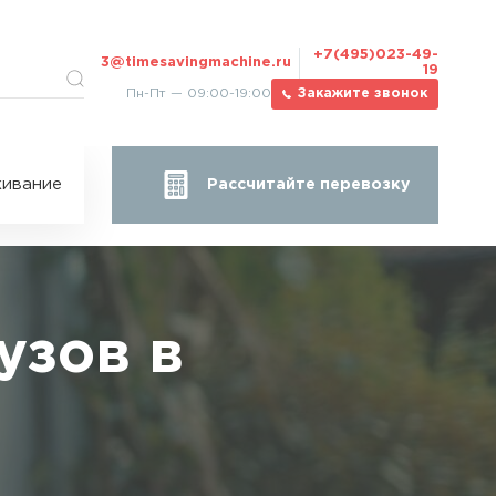
+7(495)023-49-
3@timesavingmachine.ru
19
Пн-Пт — 09:00-19:00
Закажите звонок
ицы
ивание
Рассчитайте перевозку
за
жа
узов в