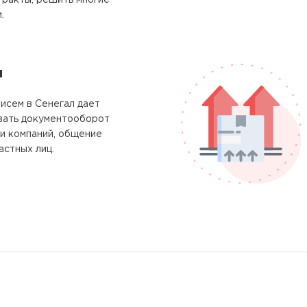
тракты, решить многие
.
м
исем в Сенегал дает
вать документооборот
и компаний, общение
астных лиц.