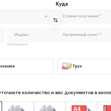
Куда
Страна получения
*
Индекс
Населенный пункт
*
Необязательно
осылка
Груз
уточните количество и вес документов в кил