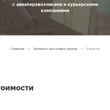
ование
с авиаперевозчиками и курьерскими
компаниями
ние
Главная
—
Экспресс-доставка грузов
—
Сенегал
тоимости