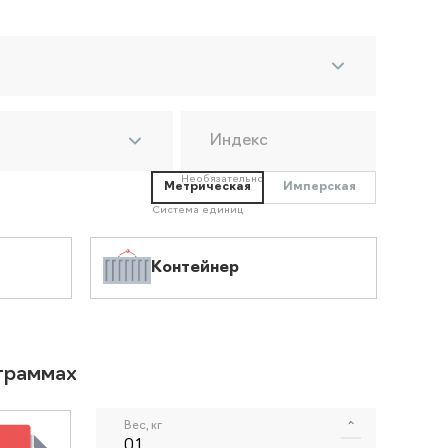
Индекс
Необязательно
Метрическая
Имперская
Система единиц
Контейнер
ограммах
Вес, кг