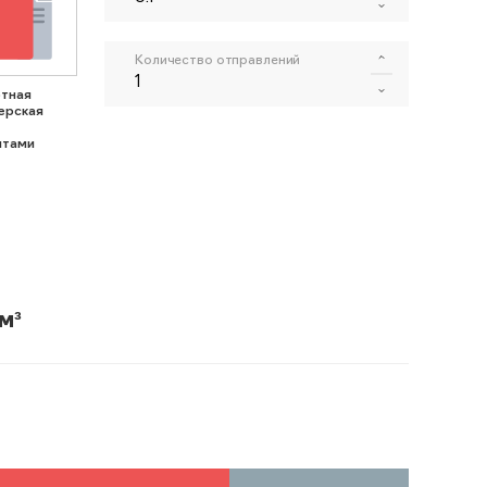
Количество отправлений
тная
ерская
нтами
м³