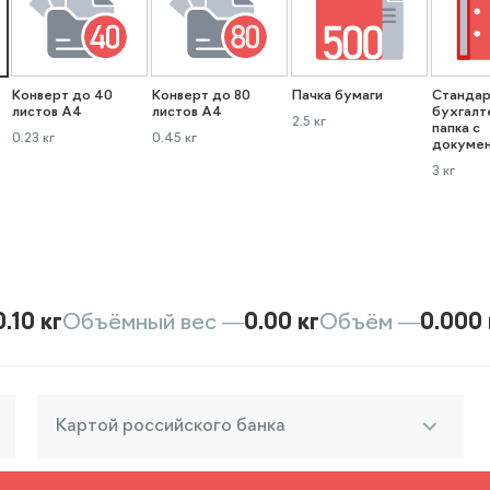
Конверт до 40
Конверт до 80
Пачка бумаги
Стандар
листов А4
листов А4
бухгалт
2.5 кг
папка с
0.23 кг
0.45 кг
докуме
3 кг
0.10 кг
Объёмный вес —
0.00 кг
Объём —
0.000 
Картой российского банка