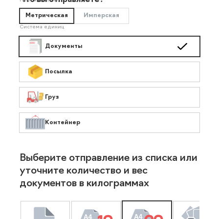
Что вы отправляете?
Необязательно
Метрическая
Имперская
Система единиц
Документы
Посылка
Груз
Контейнер
Выберите отправление из списка или
уточните количество и вес
документов в килограммах