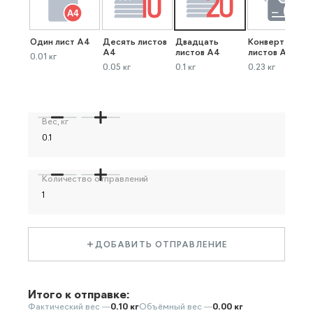
Один лист А4
Десять листов
Двадцать
Конверт до 40
А4
листов А4
листов А4
0.01 кг
0.05 кг
0.1 кг
0.23 кг
Вес, кг
Количество отправлений
ДОБАВИТЬ ОТПРАВЛЕНИЕ
Итого к отправке:
Фактический вес —
0.10 кг
Объёмный вес —
0.00 кг