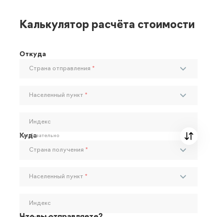
Калькулятор расчёта стоимости
Откуда
Страна отправления
*
Населенный пункт
*
Индекс
Куда
Необязательно
Страна получения
*
Населенный пункт
*
Индекс