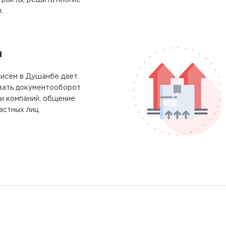
тракты, решить многие
.
м
писем в Душанбе дает
вать документооборот
и компаний, общение
астных лиц.