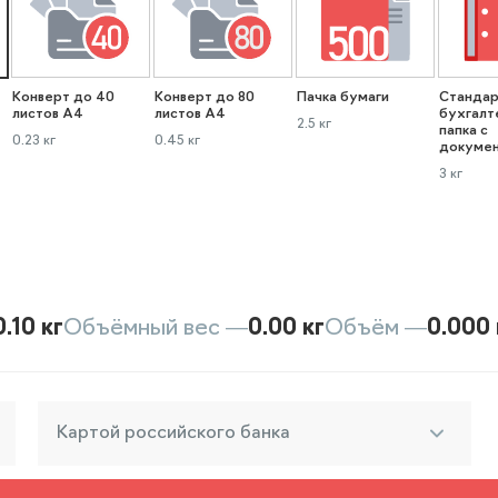
Конверт до 40
Конверт до 80
Пачка бумаги
Стандар
листов А4
листов А4
бухгалт
2.5 кг
папка с
0.23 кг
0.45 кг
докуме
3 кг
0.10 кг
Объёмный вес —
0.00 кг
Объём —
0.000 
Картой российского банка