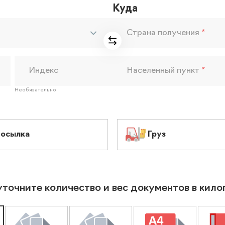
Куда
Страна получения
*
Индекс
Населенный пункт
*
Необязательно
осылка
Груз
уточните количество и вес документов в кил