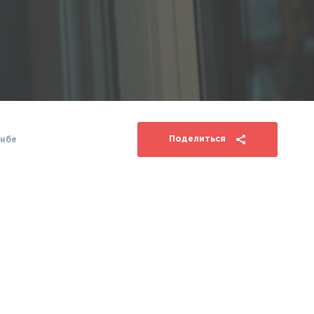
Поделиться
нбе