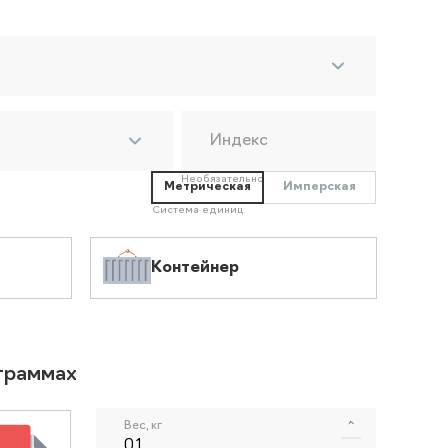
Индекс
Необязательно
Метрическая
Имперская
Система единиц
Контейнер
ограммах
Вес, кг