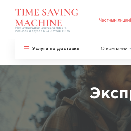
Частным лицам
Международная доставка писем,
посылок и грузов в 240 стран мира
Решения для частных лиц
Услуги по доставке
О компании
Международная доставка
О нас
Курьерская доставка по России и
СНГ
Партнер
Экспресс-доставка в Россию
Пресс-це
Специальные сервисы
Оплата
Эксп
Самые срочные тарифы
Вакансии
Перевозка специальных грузов
Акции
Дополнительные услуги
Упаковка
Популярные направления
Таможен