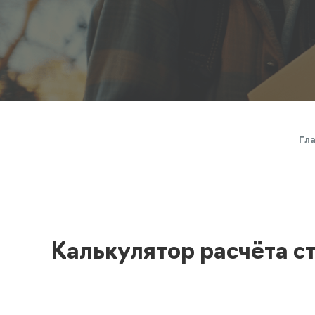
Полезная информация
декларир
О компании
Страхова
Помощь
Гл
Калькулятор расчёта с