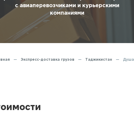
ование
с авиаперевозчиками и курьерскими
компаниями
ние
авная
—
Экспресс-доставка грузов
—
Таджикистан
—
Душа
тоимости