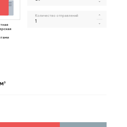
Количество отправлений
тная
ерская
нтами
м³