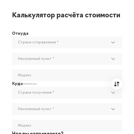
Калькулятор расчёта стоимости
Откуда
Страна отправления
*
Населенный пункт
*
Индекс
Куда
Необязательно
Страна получения
*
Населенный пункт
*
Индекс