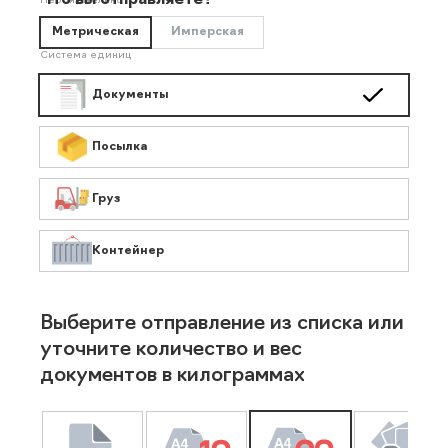
Что вы отправляете?
Необязательно
Метрическая
Имперская
Система единиц
Документы
Посылка
Груз
Контейнер
Выберите отправление из списка или
уточните количество и вес
документов в килограммах