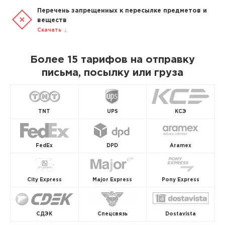
Перечень запрещенных к пересылке предметов и
веществ
Скачать
Более 15 тарифов на отправку
письма, посылку или груза
TNT
UPS
КСЭ
FedEx
DPD
Aramex
City Express
Major Express
Pony Express
СДЭК
Спецсвязь
Dostavista