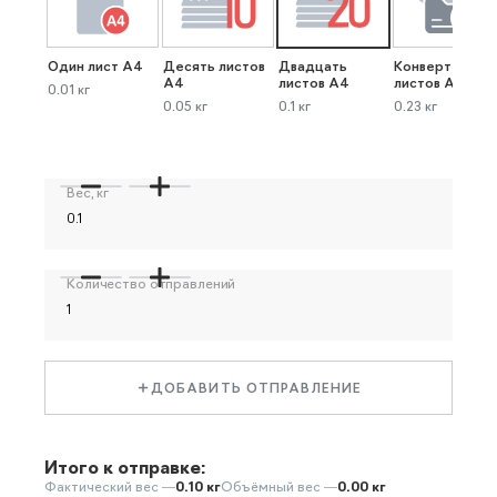
Один лист А4
Десять листов
Двадцать
Конверт до 40
А4
листов А4
листов А4
0.01 кг
0.05 кг
0.1 кг
0.23 кг
Вес, кг
Количество отправлений
ДОБАВИТЬ ОТПРАВЛЕНИЕ
Итого к отправке:
Фактический вес —
0.10 кг
Объёмный вес —
0.00 кг