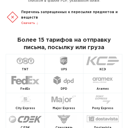
списком в файле PDF, указанном ниже.
Перечень запрещенных к пересылке предметов и
веществ
Скачать
Более 15 тарифов на отправку
письма, посылку или груза
TNT
UPS
КСЭ
FedEx
DPD
Aramex
City Express
Major Express
Pony Express
СДЭК
Спецсвязь
Dostavista