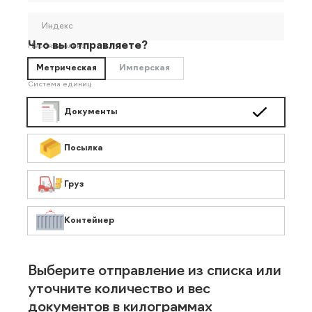
Индекс
Что вы отправляете?
Необязательно
Метрическая
Имперская
Система единиц
Документы
Посылка
Груз
Контейнер
Выберите отправление из списка или
уточните количество и вес
документов в килограммах