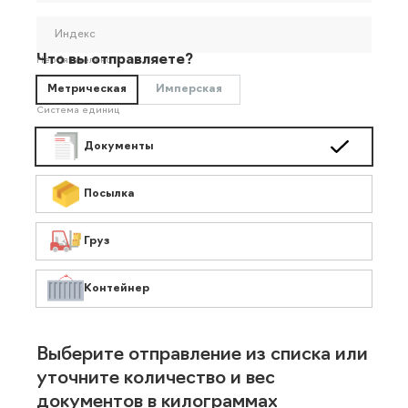
Индекс
Что вы отправляете?
Необязательно
Метрическая
Имперская
Система единиц
Документы
Посылка
Груз
Контейнер
Выберите отправление из списка или
уточните количество и вес
документов в килограммах