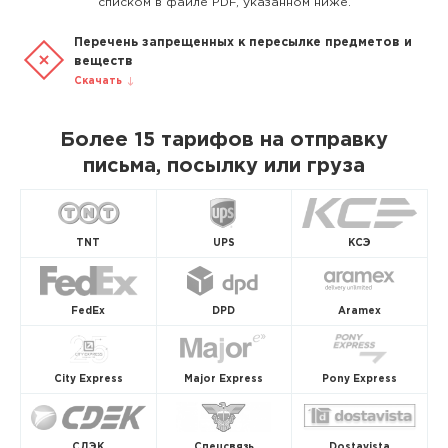
списком в файле PDF, указанном ниже.
Перечень запрещенных к пересылке предметов и
веществ
Скачать
Более 15 тарифов на отправку
письма, посылку или груза
TNT
UPS
КСЭ
FedEx
DPD
Aramex
City Express
Major Express
Pony Express
СДЭК
Спецсвязь
Dostavista