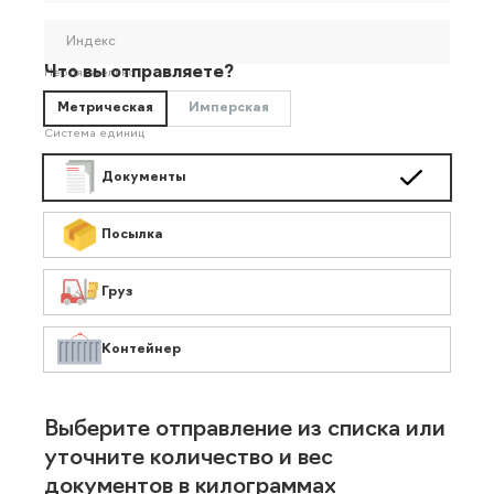
Индекс
Что вы отправляете?
Необязательно
Метрическая
Имперская
Система единиц
Документы
Посылка
Груз
Контейнер
Выберите отправление из списка или
уточните количество и вес
документов в килограммах