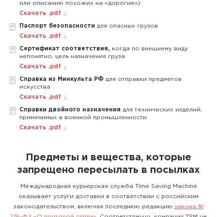
или описанию похожих на «дорогие»)
Скачать .pdf
Паспорт безопасности
для опасных грузов
Скачать .pdf
Сертификат соответствия,
когда по внешнему виду
непонятно, цель назначения груза
Скачать .pdf
Справка из Минкульта РФ
для отправки предметов
искусства
Скачать .pdf
Справки двойного назначения
для технических изделий,
применимых в военной промышленности
Скачать .pdf
Предметы и вещества, которые
запрещено пересылать в посылках
Международная курьерская служба Time Saving Machine
оказывает услуги доставки в соответствии с российским
законодательством, включая последнюю редакцию
закона №
176-ФЗ «О почтовой связи»
. Соответственно, компания TSM не