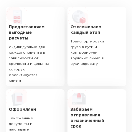
Предоставляем
Отслеживаем
выгодные
каждый этап
расчеты
Транспортировки
Индивидуально для
груза в пути и
каждого клиента в
контролируем
зависимости от
вручение лично в
срочности и цены, на
руки адресату
которую
ориентируется
клиент
Оформляем
Забираем
отправления
Таможенные
в назначенный
документы и
срок
накладные