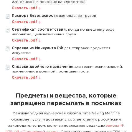
или описанию похожих на «дорогие»)
Скачать .pdf
Паспорт безопасности
для опасных грузов
Скачать .pdf
Сертификат соответствия,
когда по внешнему виду
непонятно, цель назначения груза
Скачать .pdf
Справка из Минкульта РФ
для отправки предметов
искусства
Скачать .pdf
Справки двойного назначения
для технических изделий,
применимых в военной промышленности
Скачать .pdf
Предметы и вещества, которые
запрещено пересылать в посылках
Международная курьерская служба Time Saving Machine
оказывает услуги доставки в соответствии с российским
законодательством, включая последнюю редакцию
закона №
176-ФЗ «О почтовой связи»
. Соответственно, компания TSM не