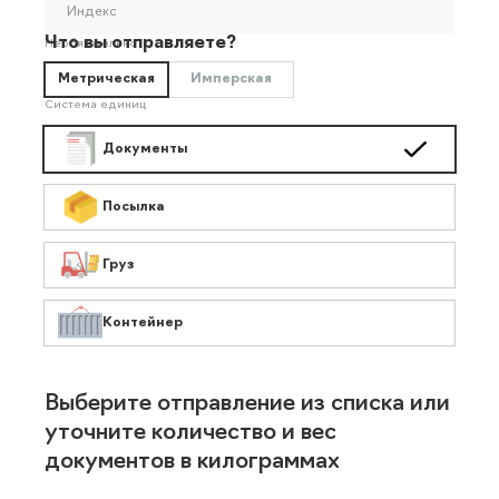
Индекс
Что вы отправляете?
Необязательно
Метрическая
Имперская
Система единиц
Документы
Посылка
Груз
Контейнер
Выберите отправление из списка или
уточните количество и вес
документов в килограммах