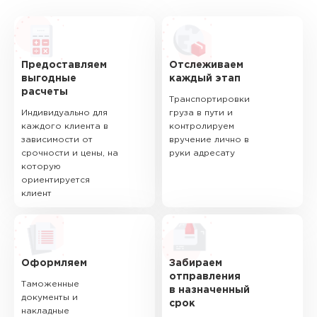
Предоставляем
Отслеживаем
выгодные
каждый этап
расчеты
Транспортировки
Индивидуально для
груза в пути и
каждого клиента в
контролируем
зависимости от
вручение лично в
срочности и цены, на
руки адресату
которую
ориентируется
клиент
Оформляем
Забираем
отправления
Таможенные
в назначенный
документы и
срок
накладные