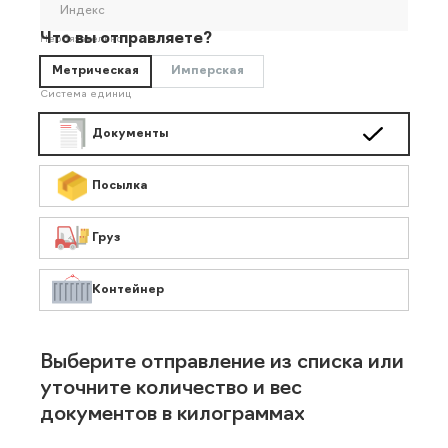
Индекс
Что вы отправляете?
Необязательно
Метрическая
Имперская
Система единиц
Документы
Посылка
Груз
Контейнер
Выберите отправление из списка или
уточните количество и вес
документов в килограммах