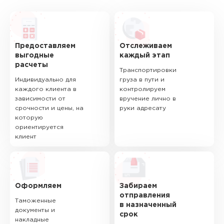
Предоставляем
Отслеживаем
выгодные
каждый этап
расчеты
Транспортировки
Индивидуально для
груза в пути и
каждого клиента в
контролируем
зависимости от
вручение лично в
срочности и цены, на
руки адресату
которую
ориентируется
клиент
Оформляем
Забираем
отправления
Таможенные
в назначенный
документы и
срок
накладные