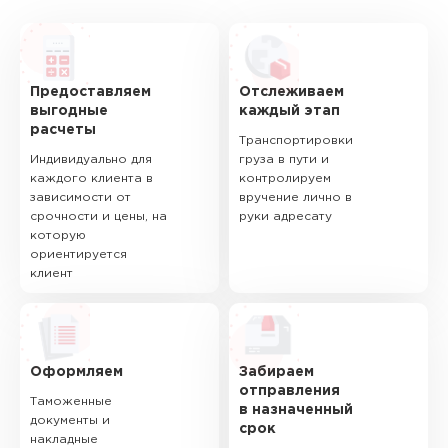
Предоставляем
Отслеживаем
выгодные
каждый этап
расчеты
Транспортировки
Индивидуально для
груза в пути и
каждого клиента в
контролируем
зависимости от
вручение лично в
срочности и цены, на
руки адресату
которую
ориентируется
клиент
Оформляем
Забираем
отправления
Таможенные
в назначенный
документы и
срок
накладные