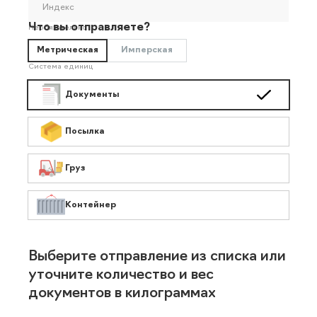
Индекс
Что вы отправляете?
Необязательно
Метрическая
Имперская
Система единиц
Документы
Посылка
Груз
Контейнер
Выберите отправление из списка или
уточните количество и вес
документов в килограммах