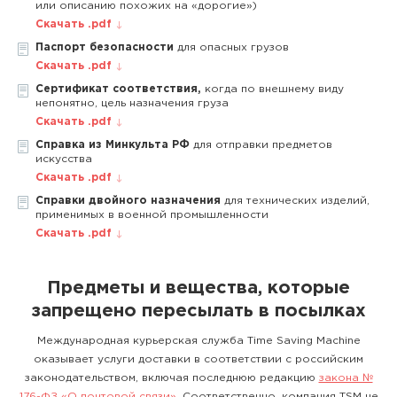
или описанию похожих на «дорогие»)
Скачать .pdf
Паспорт безопасности
для опасных грузов
Скачать .pdf
Сертификат соответствия,
когда по внешнему виду
непонятно, цель назначения груза
Скачать .pdf
Справка из Минкульта РФ
для отправки предметов
искусства
Скачать .pdf
Справки двойного назначения
для технических изделий,
применимых в военной промышленности
Скачать .pdf
Предметы и вещества, которые
запрещено пересылать в посылках
Международная курьерская служба Time Saving Machine
оказывает услуги доставки в соответствии с российским
законодательством, включая последнюю редакцию
закона №
176-ФЗ «О почтовой связи»
. Соответственно, компания TSM не