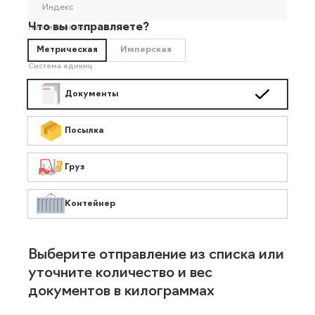
Индекс
Что вы отправляете?
Необязательно
Метрическая
Имперская
Система единиц
Документы
Посылка
Груз
Контейнер
Выберите отправление из списка или
уточните количество и вес
документов в килограммах