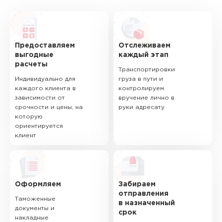
Предоставляем
Отслеживаем
выгодные
каждый этап
расчеты
Транспортировки
Индивидуально для
груза в пути и
каждого клиента в
контролируем
зависимости от
вручение лично в
срочности и цены, на
руки адресату
которую
ориентируется
клиент
Оформляем
Забираем
отправления
Таможенные
в назначенный
документы и
срок
накладные