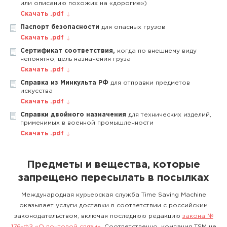
или описанию похожих на «дорогие»)
Скачать .pdf
Паспорт безопасности
для опасных грузов
Скачать .pdf
Сертификат соответствия,
когда по внешнему виду
непонятно, цель назначения груза
Скачать .pdf
Справка из Минкульта РФ
для отправки предметов
искусства
Скачать .pdf
Справки двойного назначения
для технических изделий,
применимых в военной промышленности
Скачать .pdf
Предметы и вещества, которые
запрещено пересылать в посылках
Международная курьерская служба Time Saving Machine
оказывает услуги доставки в соответствии с российским
законодательством, включая последнюю редакцию
закона №
176-ФЗ «О почтовой связи»
. Соответственно, компания TSM не