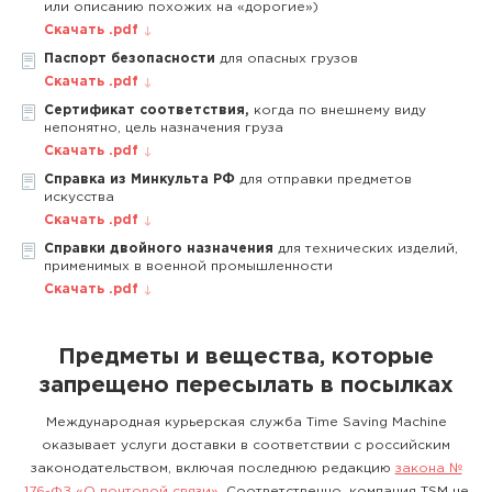
или описанию похожих на «дорогие»)
Скачать .pdf
Паспорт безопасности
для опасных грузов
Скачать .pdf
Сертификат соответствия,
когда по внешнему виду
непонятно, цель назначения груза
Скачать .pdf
Справка из Минкульта РФ
для отправки предметов
искусства
Скачать .pdf
Справки двойного назначения
для технических изделий,
применимых в военной промышленности
Скачать .pdf
Предметы и вещества, которые
запрещено пересылать в посылках
Международная курьерская служба Time Saving Machine
оказывает услуги доставки в соответствии с российским
законодательством, включая последнюю редакцию
закона №
176-ФЗ «О почтовой связи»
. Соответственно, компания TSM не