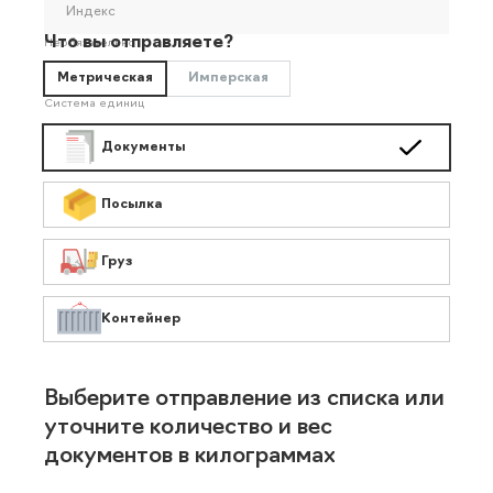
Индекс
Что вы отправляете?
Необязательно
Метрическая
Имперская
Система единиц
Документы
Посылка
Груз
Контейнер
Выберите отправление из списка или
уточните количество и вес
документов в килограммах