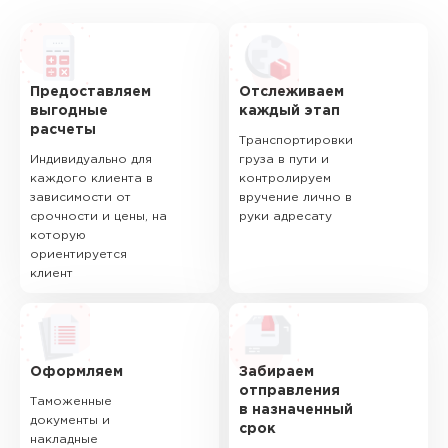
Предоставляем
Отслеживаем
выгодные
каждый этап
расчеты
Транспортировки
Индивидуально для
груза в пути и
каждого клиента в
контролируем
зависимости от
вручение лично в
срочности и цены, на
руки адресату
которую
ориентируется
клиент
Оформляем
Забираем
отправления
Таможенные
в назначенный
документы и
срок
накладные