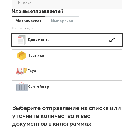
Индекс
Что вы отправляете?
Необязательно
Метрическая
Имперская
Система единиц
Документы
Посылка
Груз
Контейнер
Выберите отправление из списка или
уточните количество и вес
документов в килограммах