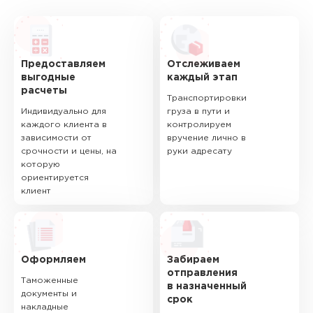
Предоставляем
Отслеживаем
выгодные
каждый этап
расчеты
Транспортировки
Индивидуально для
груза в пути и
каждого клиента в
контролируем
зависимости от
вручение лично в
срочности и цены, на
руки адресату
которую
ориентируется
клиент
Оформляем
Забираем
отправления
Таможенные
в назначенный
документы и
срок
накладные