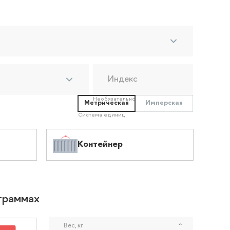
Индекс
Необязательно
Метрическая
Имперская
Система единиц
Контейнер
ограммах
Вес, кг