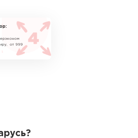
ор:
уперэконом
иру, от 999
арусь?