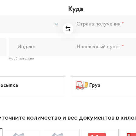
Куда
Страна получения
*
Индекс
Населенный пункт
*
Необязательно
осылка
Груз
уточните количество и вес документов в кил