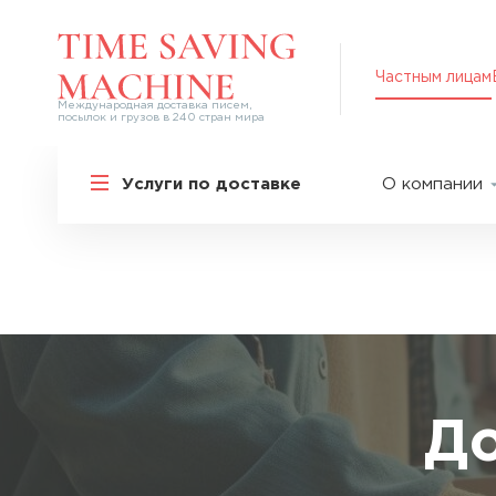
Частным лицам
Международная доставка писем,
посылок и грузов в 240 стран мира
Решения для частных лиц
Услуги по доставке
О компании
Международная доставка
О нас
Курьерская доставка по России и
СНГ
Партнер
Экспресс-доставка в Россию
Пресс-це
Специальные сервисы
Оплата
Самые срочные тарифы
Вакансии
Перевозка специальных грузов
Акции
До
Дополнительные услуги
Упаковка
Популярные направления
Таможен