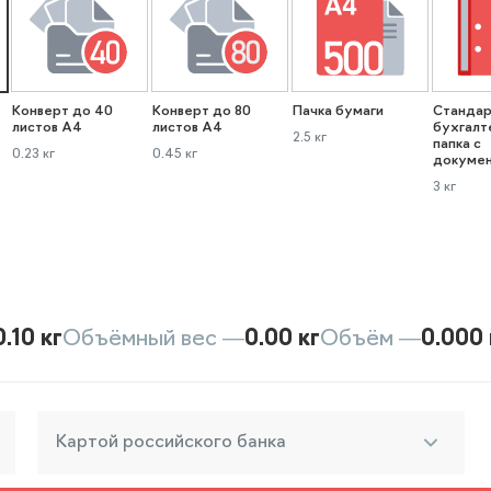
Конверт до 40
Конверт до 80
Пачка бумаги
Стандар
листов А4
листов А4
бухгалт
2.5 кг
папка с
0.23 кг
0.45 кг
докуме
3 кг
0.10 кг
Объёмный вес —
0.00 кг
Объём —
0.000 
Картой российского банка