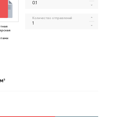
Количество отправлений
тная
ерская
нтами
м³