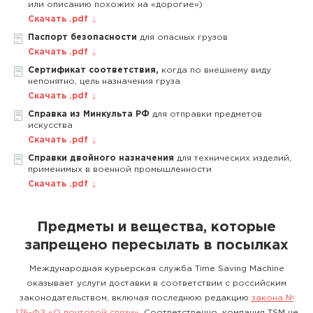
или описанию похожих на «дорогие»)
Скачать .pdf
Паспорт безопасности
для опасных грузов
Скачать .pdf
Сертификат соответствия,
когда по внешнему виду
непонятно, цель назначения груза
Скачать .pdf
Справка из Минкульта РФ
для отправки предметов
искусства
Скачать .pdf
Справки двойного назначения
для технических изделий,
применимых в военной промышленности
Скачать .pdf
Предметы и вещества, которые
запрещено пересылать в посылках
Международная курьерская служба Time Saving Machine
оказывает услуги доставки в соответствии с российским
законодательством, включая последнюю редакцию
закона №
176-ФЗ «О почтовой связи»
. Соответственно, компания TSM не