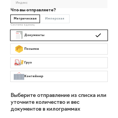
Индекс
Что вы отправляете?
Необязательно
Метрическая
Имперская
Система единиц
Документы
Посылка
Груз
Контейнер
Выберите отправление из списка или
уточните количество и вес
документов в килограммах