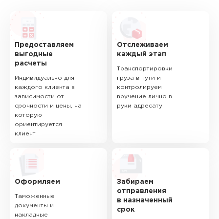
Предоставляем
Отслеживаем
выгодные
каждый этап
расчеты
Транспортировки
Индивидуально для
груза в пути и
каждого клиента в
контролируем
зависимости от
вручение лично в
срочности и цены, на
руки адресату
которую
ориентируется
клиент
Оформляем
Забираем
отправления
Таможенные
в назначенный
документы и
срок
накладные