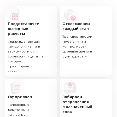
Предоставляем
Отслеживаем
выгодные
каждый этап
расчеты
Транспортировки
Индивидуально для
груза в пути и
каждого клиента в
контролируем
зависимости от
вручение лично в
срочности и цены, на
руки адресату
которую
ориентируется
клиент
Оформляем
Забираем
отправления
Таможенные
в назначенный
документы и
срок
накладные