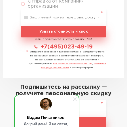
Отправка от компании/
организации
Узнать стоимость и срок
или позвоните в компанию TSM
+7(495)023-49-19
Отправляя сведения, я даю свое согласие на обработку моих
персональных данных в соответствии с законом №152-ФЗ «О
персональных данных» от 27.07.2006, ознакомился и
принимаю условия
пользовательского соглашения
,
политики
конфиденциальности
и договора оферты.
Подпишитесь на рассылку —
получите персональную скидку
Вадим Печатников
Подписаться
Добрый день! Я на связи,