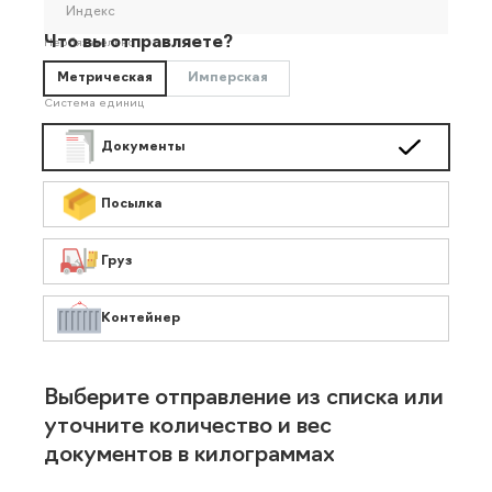
Индекс
Что вы отправляете?
Необязательно
Метрическая
Имперская
Система единиц
Документы
Посылка
Груз
Контейнер
Выберите отправление из списка или
уточните количество и вес
документов в килограммах