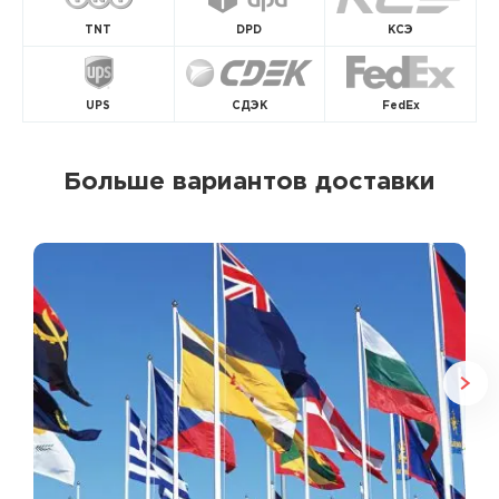
TNT
DPD
КСЭ
UPS
СДЭК
FedEx
Больше вариантов доставки