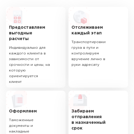
Предоставляем
Отслеживаем
выгодные
каждый этап
расчеты
Транспортировки
Индивидуально для
груза в пути и
каждого клиента в
контролируем
зависимости от
вручение лично в
срочности и цены, на
руки адресату
которую
ориентируется
клиент
Оформляем
Забираем
отправления
Таможенные
в назначенный
документы и
срок
накладные