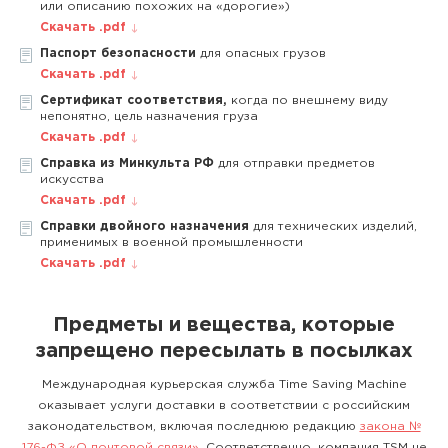
или описанию похожих на «дорогие»)
Скачать .pdf
Паспорт безопасности
для опасных грузов
Скачать .pdf
Сертификат соответствия,
когда по внешнему виду
непонятно, цель назначения груза
Скачать .pdf
Справка из Минкульта РФ
для отправки предметов
искусства
Скачать .pdf
Справки двойного назначения
для технических изделий,
применимых в военной промышленности
Скачать .pdf
Предметы и вещества, которые
запрещено пересылать в посылках
Международная курьерская служба Time Saving Machine
оказывает услуги доставки в соответствии с российским
законодательством, включая последнюю редакцию
закона №
176-ФЗ «О почтовой связи»
. Соответственно, компания TSM не