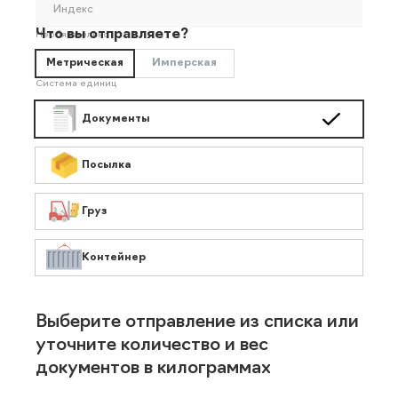
Индекс
Что вы отправляете?
Необязательно
Метрическая
Имперская
Система единиц
Документы
Посылка
Груз
Контейнер
Выберите отправление из списка или
уточните количество и вес
документов в килограммах