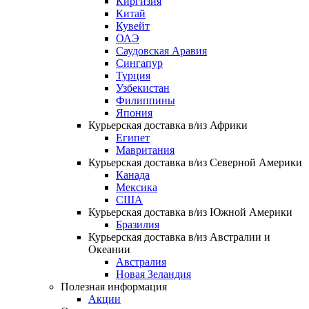
Киргизия
Китай
Кувейт
ОАЭ
Саудовская Аравия
Сингапур
Турция
Узбекистан
Филиппины
Япония
Курьерская доставка в/из Африки
Египет
Мавритания
Курьерская доставка в/из Северной Америки
Канада
Мексика
США
Курьерская доставка в/из Южной Америки
Бразилия
Курьерская доставка в/из Австралии и
Океании
Австралия
Новая Зеландия
Полезная информация
Акции