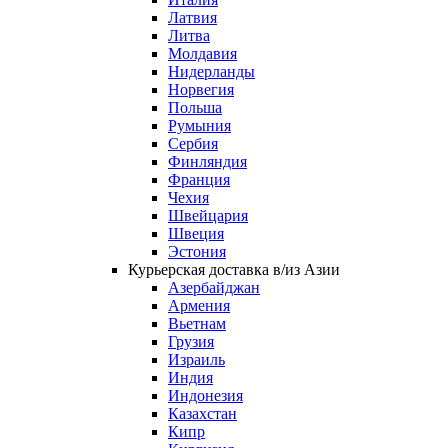
Латвия
Литва
Молдавия
Нидерланды
Норвегия
Польша
Румыния
Сербия
Финляндия
Франция
Чехия
Швейцария
Швеция
Эстония
Курьерская доставка в/из Азии
Азербайджан
Армения
Вьетнам
Грузия
Израиль
Индия
Индонезия
Казахстан
Кипр