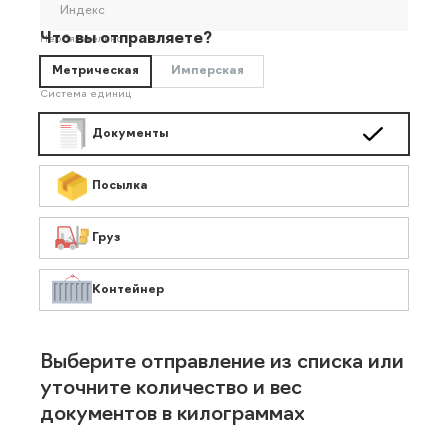
Индекс
Что вы отправляете?
Необязательно
Метрическая
Имперская
Система единиц
Документы
Посылка
Груз
Контейнер
Выберите отправление из списка или
уточните количество и вес
документов в килограммах