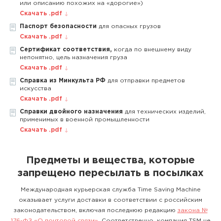
или описанию похожих на «дорогие»)
Скачать .pdf
Паспорт безопасности
для опасных грузов
Скачать .pdf
Сертификат соответствия,
когда по внешнему виду
непонятно, цель назначения груза
Скачать .pdf
Справка из Минкульта РФ
для отправки предметов
искусства
Скачать .pdf
Справки двойного назначения
для технических изделий,
применимых в военной промышленности
Скачать .pdf
Предметы и вещества, которые
запрещено пересылать в посылках
Международная курьерская служба Time Saving Machine
оказывает услуги доставки в соответствии с российским
законодательством, включая последнюю редакцию
закона №
176-ФЗ «О почтовой связи»
. Соответственно, компания TSM не