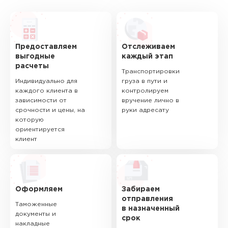
Предоставляем
Отслеживаем
выгодные
каждый этап
расчеты
Транспортировки
Индивидуально для
груза в пути и
каждого клиента в
контролируем
зависимости от
вручение лично в
срочности и цены, на
руки адресату
которую
ориентируется
клиент
Оформляем
Забираем
отправления
Таможенные
в назначенный
документы и
срок
накладные