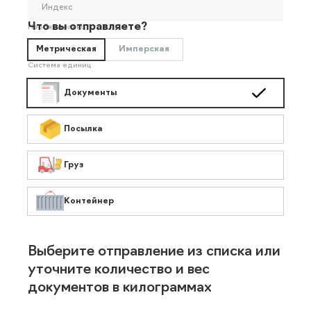
Индекс
Что вы отправляете?
Необязательно
Метрическая
Имперская
Система единиц
Документы
Посылка
Груз
Контейнер
Выберите отправление из списка или
уточните количество и вес
документов в килограммах