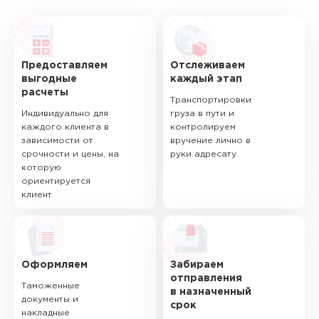
Предоставляем
Отслеживаем
выгодные
каждый этап
расчеты
Транспортировки
Индивидуально для
груза в пути и
каждого клиента в
контролируем
зависимости от
вручение лично в
срочности и цены, на
руки адресату
которую
ориентируется
клиент
Оформляем
Забираем
отправления
Таможенные
в назначенный
документы и
срок
накладные