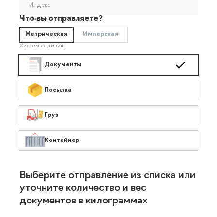
Индекс
Что вы отправляете?
Необязательно
Метрическая
Имперская
Система единиц
Документы
Посылка
Груз
Контейнер
Выберите отправление из списка или
уточните количество и вес
документов в килограммах