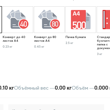
Конверт до 40
Конверт до 80
Пачка бумаги
Стандар
листов А4
листов А4
бухгалт
2.5 кг
папка с
0.23 кг
0.45 кг
докуме
3 кг
0.10 кг
Объёмный вес —
0.00 кг
Объём —
0.000 