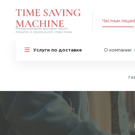
Частным лицам
Международная доставка писем,
посылок и грузов в 240 стран мира
Решения для частных лиц
Услуги по доставке
О компании
Международная доставка
О нас
Курьерская доставка по России и
СНГ
Партнер
Экспресс-доставка в Россию
Гл
Пресс-це
Специальные сервисы
Оплата
Самые срочные тарифы
Вакансии
Перевозка специальных грузов
Акции
Дополнительные услуги
Упаковка
Популярные направления
Таможен