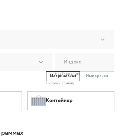
Индекс
Необязательно
Метрическая
Имперская
Система единиц
Контейнер
ограммах