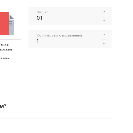
Вес, кг
Количество отправлений
тная
ерская
нтами
м³