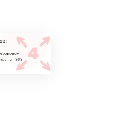
ь
ор:
уперэконом
иру, от 999