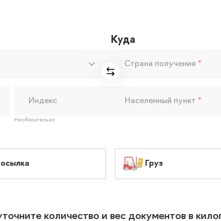
Куда
Страна получения
*
Индекс
Населенный пункт
*
Необязательно
осылка
Груз
уточните количество и вес документов в кил