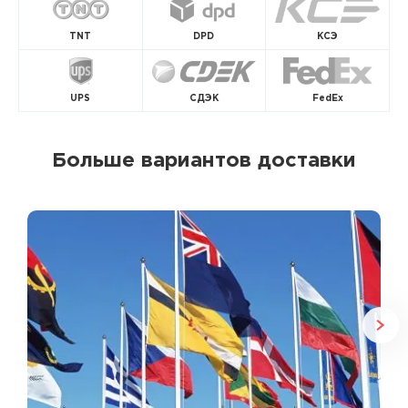
TNT
DPD
КСЭ
UPS
СДЭК
FedEx
Больше вариантов доставки