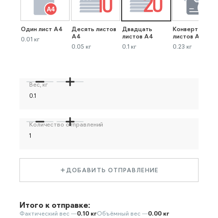
Один лист А4
Десять листов
Двадцать
Конверт до 40
А4
листов А4
листов А4
0.01 кг
0.05 кг
0.1 кг
0.23 кг
Вес, кг
Количество отправлений
ДОБАВИТЬ ОТПРАВЛЕНИЕ
Итого к отправке:
Фактический вес —
0.10 кг
Объёмный вес —
0.00 кг