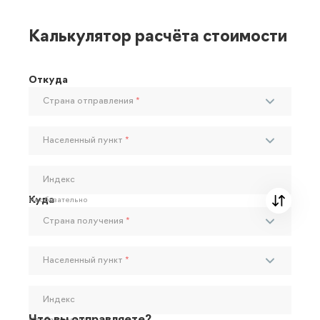
Калькулятор расчёта стоимости
Откуда
Страна отправления
*
Населенный пункт
*
Индекс
Куда
Необязательно
Страна получения
*
Населенный пункт
*
Индекс