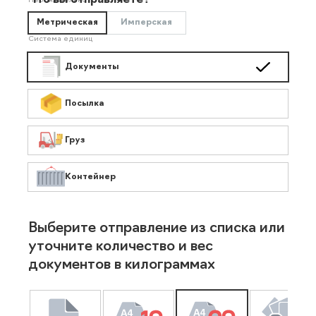
Что вы отправляете?
Необязательно
Метрическая
Имперская
Система единиц
Документы
Посылка
Груз
Контейнер
Выберите отправление из списка или
уточните количество и вес
документов в килограммах