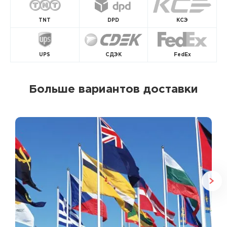
TNT
DPD
КСЭ
UPS
СДЭК
FedEx
Больше вариантов доставки