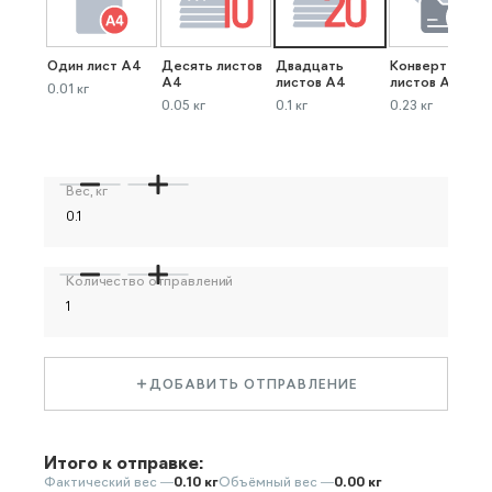
Один лист А4
Десять листов
Двадцать
Конверт до 40
А4
листов А4
листов А4
0.01 кг
0.05 кг
0.1 кг
0.23 кг
Вес, кг
Количество отправлений
ДОБАВИТЬ ОТПРАВЛЕНИЕ
Итого к отправке:
Фактический вес —
0.10 кг
Объёмный вес —
0.00 кг