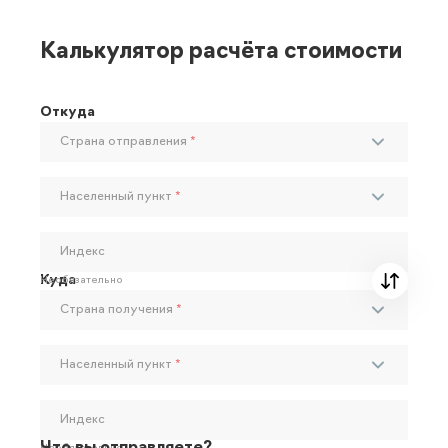
Калькулятор расчёта стоимости
Откуда
Страна отправления
*
Населенный пункт
*
Индекс
Куда
Необязательно
Страна получения
*
Населенный пункт
*
Индекс