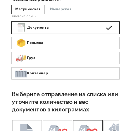
Что вы отправляете?
Необязательно
Метрическая
Имперская
Система единиц
Документы
Посылка
Груз
Контейнер
Выберите отправление из списка или
уточните количество и вес
документов в килограммах