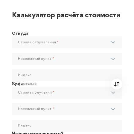
Калькулятор расчёта стоимости
Откуда
Страна отправления
*
Населенный пункт
*
Индекс
Куда
Необязательно
Страна получения
*
Населенный пункт
*
Индекс