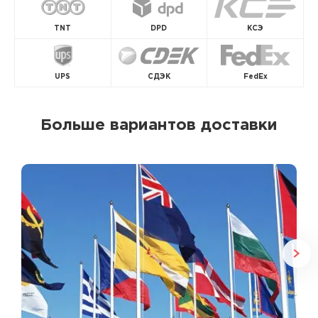
TNT
DPD
КСЭ
UPS
СДЭК
FedEx
Больше вариантов доставки