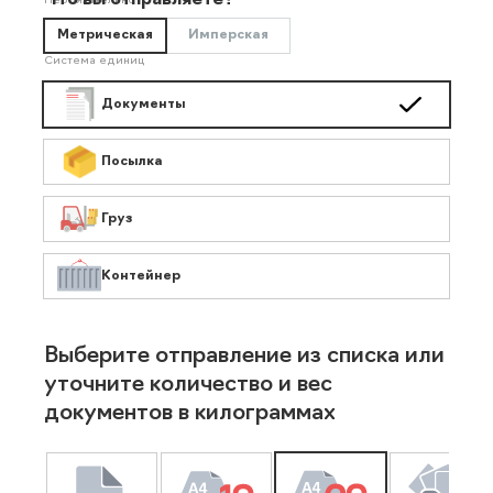
Что вы отправляете?
Необязательно
Метрическая
Имперская
Система единиц
Документы
Посылка
Груз
Контейнер
Выберите отправление из списка или
уточните количество и вес
документов в килограммах