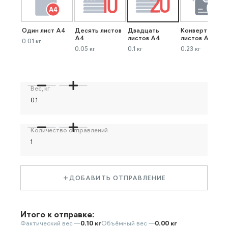
Один лист А4
Десять листов
Двадцать
Конверт до 40
А4
листов А4
листов А4
0.01 кг
0.05 кг
0.1 кг
0.23 кг
Вес, кг
Количество отправлений
ДОБАВИТЬ ОТПРАВЛЕНИЕ
Итого к отправке:
Фактический вес —
0.10 кг
Объёмный вес —
0.00 кг