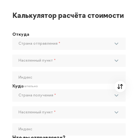
Калькулятор расчёта стоимости
Откуда
Страна отправления
*
Населенный пункт
*
Индекс
Куда
Необязательно
Страна получения
*
Населенный пункт
*
Индекс