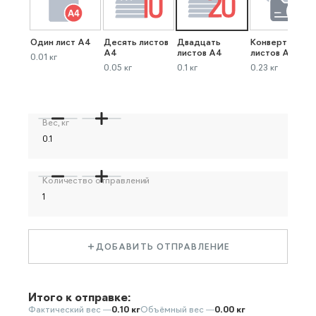
Один лист А4
Десять листов
Двадцать
Конверт до 40
А4
листов А4
листов А4
0.01 кг
0.05 кг
0.1 кг
0.23 кг
Вес, кг
Количество отправлений
ДОБАВИТЬ ОТПРАВЛЕНИЕ
Итого к отправке:
Фактический вес —
0.10 кг
Объёмный вес —
0.00 кг