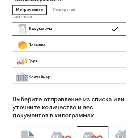
Что вы отправляете?
Необязательно
Метрическая
Имперская
Система единиц
Документы
Посылка
Груз
Контейнер
Выберите отправление из списка или
уточните количество и вес
документов в килограммах