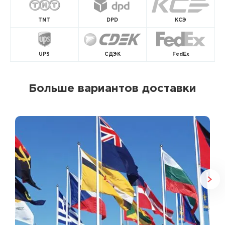
TNT
DPD
КСЭ
UPS
СДЭК
FedEx
Больше вариантов доставки