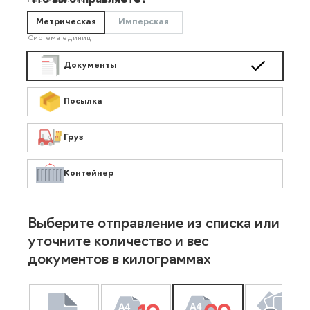
Что вы отправляете?
Необязательно
Метрическая
Имперская
Система единиц
Документы
Посылка
Груз
Контейнер
Выберите отправление из списка или
уточните количество и вес
документов в килограммах