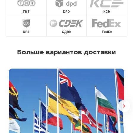
TNT
DPD
КСЭ
UPS
СДЭК
FedEx
Больше вариантов доставки