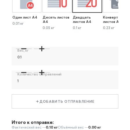
Один лист А4
Десять листов
Двадцать
Конверт до 40
А4
листов А4
листов А4
0.01 кг
0.05 кг
0.1 кг
0.23 кг
Вес, кг
Количество отправлений
ДОБАВИТЬ ОТПРАВЛЕНИЕ
Итого к отправке:
Фактический вес —
0.10 кг
Объёмный вес —
0.00 кг