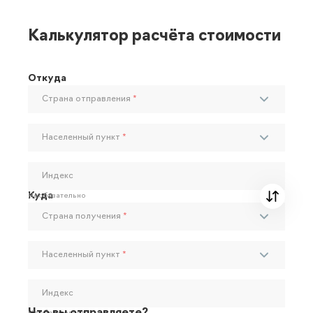
Калькулятор расчёта стоимости
Откуда
Страна отправления
*
Населенный пункт
*
Индекс
Куда
Необязательно
Страна получения
*
Населенный пункт
*
Индекс