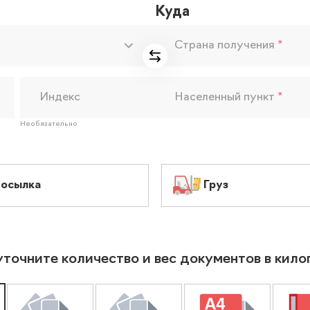
Куда
Страна получения
*
Индекс
Населенный пункт
*
Необязательно
осылка
Груз
уточните количество и вес документов в кил