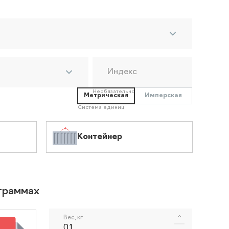
Индекс
Необязательно
Метрическая
Имперская
Система единиц
Контейнер
ограммах
Вес, кг