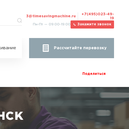
+7(495)023-49-
3@timesavingmachine.ru
19
Пн-Пт — 09:00-19:00
Закажите звонок
ицы
ивание
Рассчитайте перевозку
за
жа
Поделиться
нск