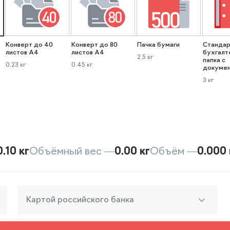
Конверт до 40
Конверт до 80
Пачка бумаги
Стандар
листов А4
листов А4
бухгалт
2.5 кг
папка с
0.23 кг
0.45 кг
докуме
3 кг
0.10 кг
Объёмный вес —
0.00 кг
Объём —
0.000 
Картой российского банка