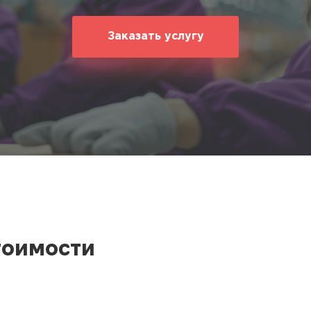
ование
ние
Заказать услугу
тоимости