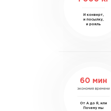
И конверт,
и посылку,
и рояль
60 мин
экономия времени
От А до Я, или
Почему мы