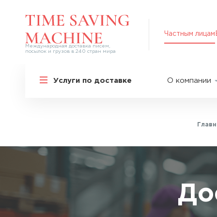
Частным лицам
Международная доставка писем,
посылок и грузов в 240 стран мира
Решения для частных лиц
Услуги по доставке
О компании
Международная доставка
О нас
Курьерская доставка по России и
СНГ
Партнер
Экспресс-доставка в Россию
Главн
Пресс-це
Специальные сервисы
Оплата
Самые срочные тарифы
Вакансии
Перевозка специальных грузов
Акции
До
Дополнительные услуги
Упаковка
Популярные направления
Таможен