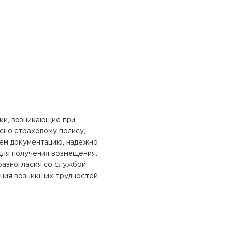
ки, возникающие при
асно страховому полису,
яем документацию, надежно
для получения возмещения.
разногласия со службой
ения возникших трудностей