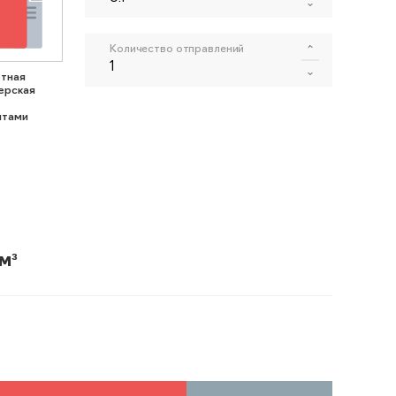
Количество отправлений
тная
ерская
нтами
м³