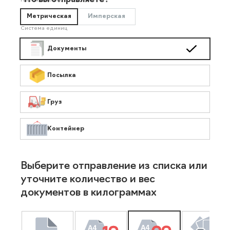
Что вы отправляете?
Необязательно
Метрическая
Имперская
Система единиц
Документы
Посылка
Груз
Контейнер
Выберите отправление из списка или
уточните количество и вес
документов в килограммах