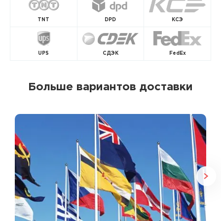
TNT
DPD
КСЭ
UPS
СДЭК
FedEx
Больше вариантов доставки