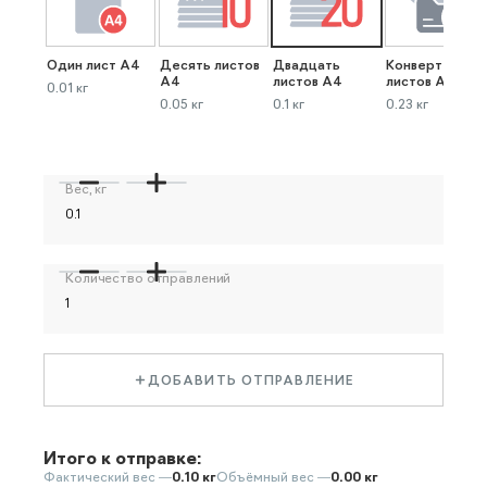
Один лист А4
Десять листов
Двадцать
Конверт до 40
А4
листов А4
листов А4
0.01 кг
0.05 кг
0.1 кг
0.23 кг
Вес, кг
Количество отправлений
ДОБАВИТЬ ОТПРАВЛЕНИЕ
Итого к отправке:
Фактический вес —
0.10 кг
Объёмный вес —
0.00 кг