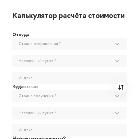
Калькулятор расчёта стоимости
Откуда
Страна отправления
*
Населенный пункт
*
Индекс
Куда
Необязательно
Страна получения
*
Населенный пункт
*
Индекс