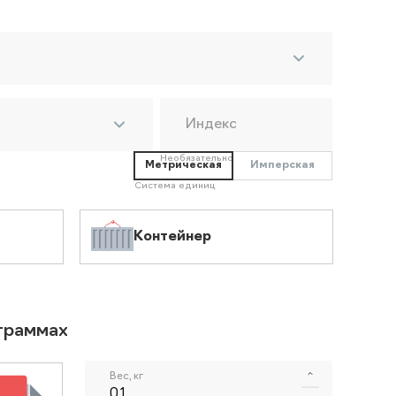
Индекс
Необязательно
Метрическая
Имперская
Система единиц
Контейнер
ограммах
Вес, кг