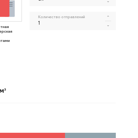
Количество отправлений
тная
ерская
нтами
м³