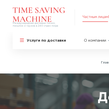
Частным лицам
Международная доставка писем,
посылок и грузов в 240 стран мира
Решения для частных лиц
Услуги по доставке
О компании
Международная доставка
О нас
Курьерская доставка по России и
СНГ
Партнер
Экспресс-доставка в Россию
Глав
Пресс-це
Специальные сервисы
Оплата
Самые срочные тарифы
Вакансии
Перевозка специальных грузов
Акции
Д
Дополнительные услуги
Упаковка
Популярные направления
Таможен