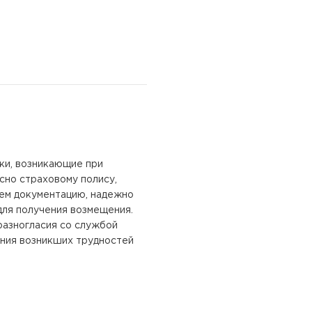
ки, возникающие при
асно страховому полису,
яем документацию, надежно
для получения возмещения.
разногласия со службой
ения возникших трудностей