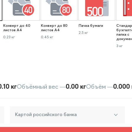
Конверт до 40
Конверт до 80
Пачка бумаги
Стандар
листов А4
листов А4
бухгалт
2.5 кг
папка с
0.23 кг
0.45 кг
докуме
3 кг
0.10 кг
Объёмный вес —
0.00 кг
Объём —
0.000 
Картой российского банка