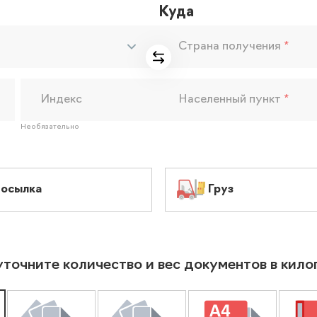
Куда
Страна получения
*
Индекс
Населенный пункт
*
Необязательно
осылка
Груз
уточните количество и вес документов в кил