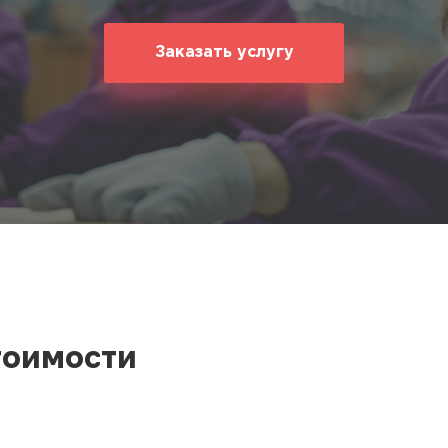
ование
ние
Заказать услугу
тоимости