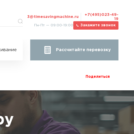
+7(495)023-49-
3@timesavingmachine.ru
19
Пн-Пт — 09:00-19:00
Закажите звонок
ицы
ивание
Рассчитайте перевозку
за
жа
Поделиться
ру