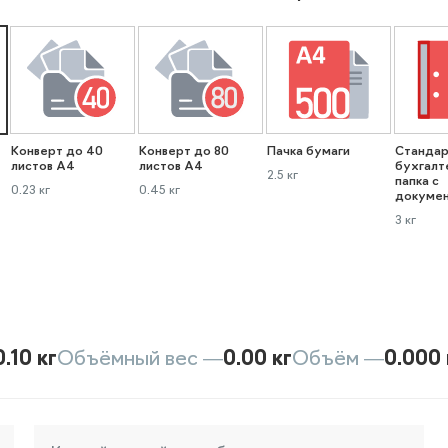
Конверт до 40
Конверт до 80
Пачка бумаги
Стандар
листов А4
листов А4
бухгалт
2.5 кг
папка с
0.23 кг
0.45 кг
докуме
3 кг
0.10 кг
Объёмный вес —
0.00 кг
Объём —
0.000 