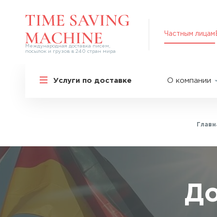
Частным лицам
Международная доставка писем,
посылок и грузов в 240 стран мира
Решения для частных лиц
Услуги по доставке
О компании
Международная доставка
О нас
Курьерская доставка по России и
СНГ
Партнер
Экспресс-доставка в Россию
Главн
Пресс-це
Специальные сервисы
Оплата
Самые срочные тарифы
Вакансии
Перевозка специальных грузов
Акции
До
Дополнительные услуги
Упаковка
Популярные направления
Таможен