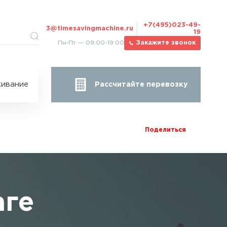
+7(495)023-49-
3@timesavingmachine.ru
19
Пн-Пт — 09:00-19:00
Закажите звонок
ицы
ивание
Рассчитайте перевозку
за
жа
Поделиться
аге