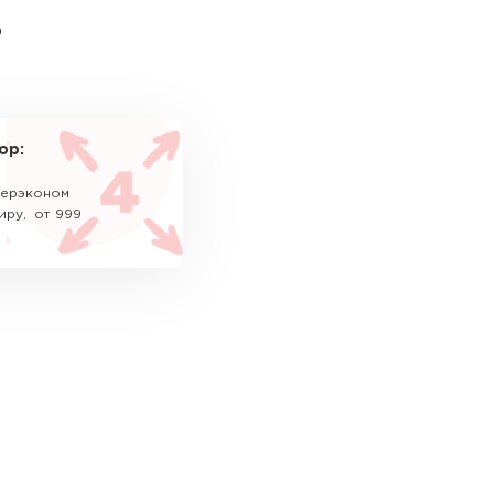
ь
ор:
уперэконом
иру, от 999