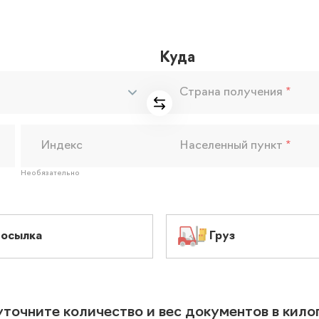
Куда
Страна получения
*
Индекс
Населенный пункт
*
Необязательно
осылка
Груз
уточните количество и вес документов в кил