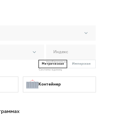
Индекс
Необязательно
Метрическая
Имперская
Система единиц
Контейнер
ограммах