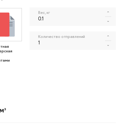
Вес, кг
Количество отправлений
тная
ерская
нтами
м³