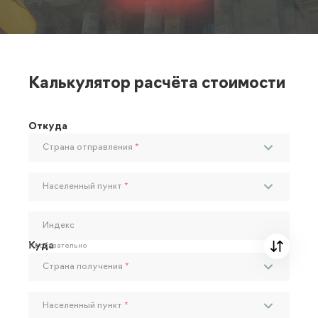
Калькулятор расчёта стоимости
Откуда
Страна отправления
*
Населенный пункт
*
Индекс
Куда
Необязательно
Страна получения
*
Населенный пункт
*