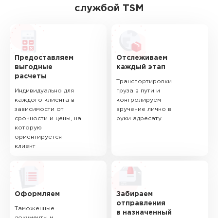
службой TSM
Предоставляем
Отслеживаем
выгодные
каждый этап
расчеты
Транспортировки
Индивидуально для
груза в пути и
каждого клиента в
контролируем
зависимости от
вручение лично в
срочности и цены, на
руки адресату
которую
ориентируется
клиент
Оформляем
Забираем
отправления
Таможенные
в назначенный
документы и