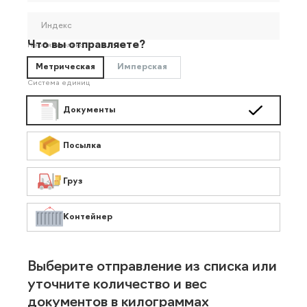
Индекс
Что вы отправляете?
Необязательно
Метрическая
Имперская
Система единиц
Документы
Посылка
Груз
Контейнер
Выберите отправление из списка или
уточните количество и вес
документов в килограммах