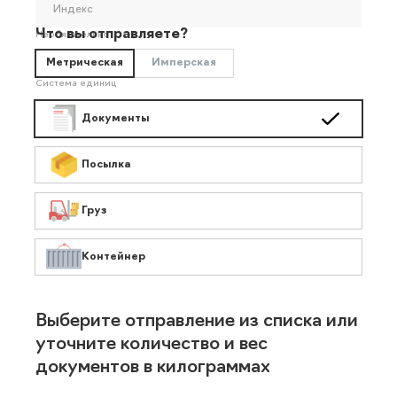
Индекс
Что вы отправляете?
Необязательно
Метрическая
Имперская
Система единиц
Документы
Посылка
Груз
Контейнер
Выберите отправление из списка или
уточните количество и вес
документов в килограммах