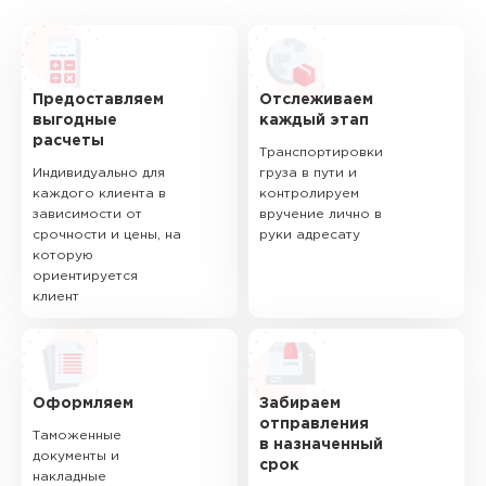
Предоставляем
Отслеживаем
выгодные
каждый этап
расчеты
Транспортировки
Индивидуально для
груза в пути и
каждого клиента в
контролируем
зависимости от
вручение лично в
срочности и цены, на
руки адресату
которую
ориентируется
клиент
Оформляем
Забираем
отправления
Таможенные
в назначенный
документы и
срок
накладные