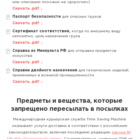
или описанию похожих на «дорогие»)
Скачать .pdf
Паспорт безопасности
для опасных грузов
Скачать .pdf
Сертификат соответствия,
когда по внешнему виду
непонятно, цель назначения груза
Скачать .pdf
Справка из Минкульта РФ
для отправки предметов
искусства
Скачать .pdf
Справки двойного назначения
для технических изделий,
применимых в военной промышленности
Скачать .pdf
Предметы и вещества, которые
запрещено пересылать в посылках
Международная курьерская служба Time Saving Machine
оказывает услуги доставки в соответствии с российским
законодательством, включая последнюю редакцию
закона №
176-ФЗ «О почтовой связи»
. Соответственно, компания TSM не