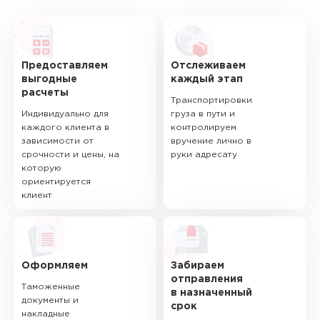
Предоставляем
Отслеживаем
выгодные
каждый этап
расчеты
Транспортировки
Индивидуально для
груза в пути и
каждого клиента в
контролируем
зависимости от
вручение лично в
срочности и цены, на
руки адресату
которую
ориентируется
клиент
Оформляем
Забираем
отправления
Таможенные
в назначенный
документы и
срок
накладные