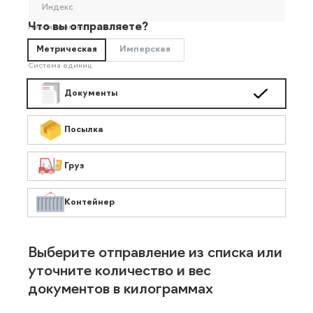
Индекс
Что вы отправляете?
Необязательно
Метрическая
Имперская
Система единиц
Документы
Посылка
Груз
Контейнер
Выберите отправление из списка или
уточните количество и вес
документов в килограммах