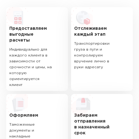
Предоставляем
Отслеживаем
выгодные
каждый этап
расчеты
Транспортировки
Индивидуально для
груза в пути и
каждого клиента в
контролируем
зависимости от
вручение лично в
срочности и цены, на
руки адресату
которую
ориентируется
клиент
Оформляем
Забираем
отправления
Таможенные
в назначенный
документы и
срок
накладные