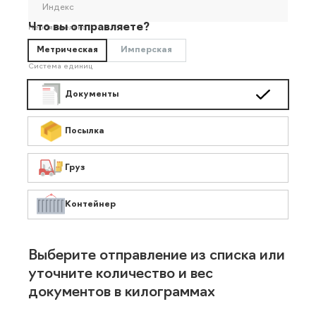
Индекс
Что вы отправляете?
Необязательно
Метрическая
Имперская
Система единиц
Документы
Посылка
Груз
Контейнер
Выберите отправление из списка или
уточните количество и вес
документов в килограммах