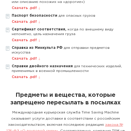
или описанию похожих на «дорогие»)
Скачать .pdf
Паспорт безопасности
для опасных грузов
Скачать .pdf
Сертификат соответствия,
когда по внешнему виду
непонятно, цель назначения груза
Скачать .pdf
Справка из Минкульта РФ
для отправки предметов
искусства
Скачать .pdf
Справки двойного назначения
для технических изделий,
применимых в военной промышленности
Скачать .pdf
Предметы и вещества, которые
запрещено пересылать в посылках
Международная курьерская служба Time Saving Machine
оказывает услуги доставки в соответствии с российским
законодательством, включая последнюю редакцию
закона №
176-ФЗ «О почтовой связи»
. Соответственно, компания TSM не