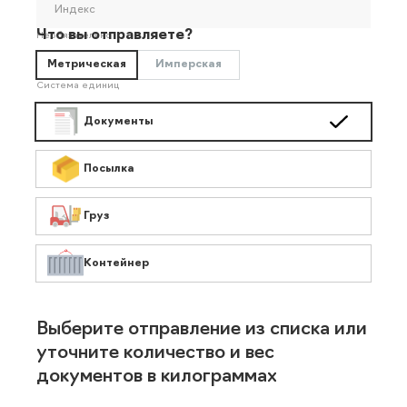
Индекс
Что вы отправляете?
Необязательно
Метрическая
Имперская
Система единиц
Документы
Посылка
Груз
Контейнер
Выберите отправление из списка или
уточните количество и вес
документов в килограммах