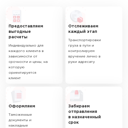
Предоставляем
Отслеживаем
выгодные
каждый этап
расчеты
Транспортировки
Индивидуально для
груза в пути и
каждого клиента в
контролируем
зависимости от
вручение лично в
срочности и цены, на
руки адресату
которую
ориентируется
клиент
Оформляем
Забираем
отправления
Таможенные
в назначенный
документы и
срок
накладные