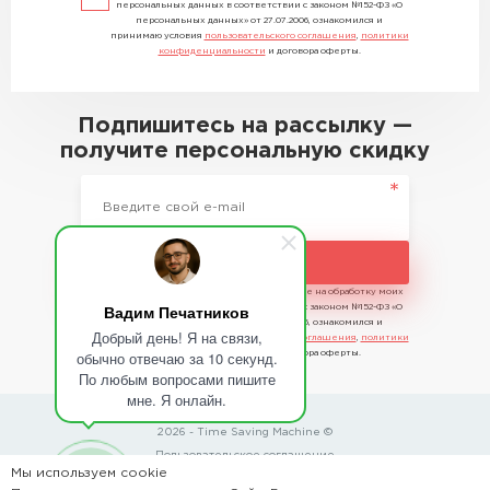
персональных данных в соответствии с законом №152-ФЗ «О
персональных данных» от 27.07.2006, ознакомился и
принимаю условия
пользовательского соглашения
,
политики
конфиденциальности
и договора оферты.
Подпишитесь на рассылку —
получите персональную скидку
Подписаться
Отправляя сведения, я даю свое согласие на обработку моих
Вадим Печатников
персональных данных в соответствии с законом №152-ФЗ «О
персональных данных» от 27.07.2006, ознакомился и
Добрый день! Я на связи,
принимаю условия
пользовательского соглашения
,
политики
обычно отвечаю за 10 секунд.
конфиденциальности
и договора оферты.
По любым вопросами пишите
мне. Я онлайн.
2026 - Time Saving Machine ©
Пользовательское соглашение
Мы используем cookie
Политика конфиденциальности