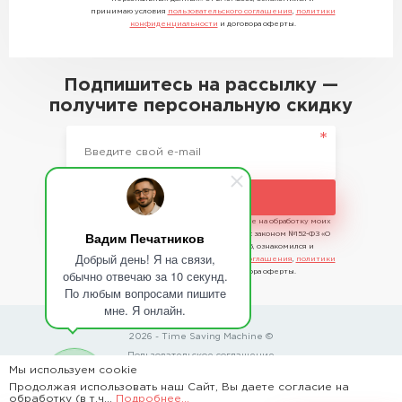
принимаю условия
пользовательского соглашения
,
политики
конфиденциальности
и договора оферты.
Подпишитесь на рассылку —
получите персональную скидку
Подписаться
Отправляя сведения, я даю свое согласие на обработку моих
Вадим Печатников
персональных данных в соответствии с законом №152-ФЗ «О
персональных данных» от 27.07.2006, ознакомился и
Добрый день! Я на связи,
принимаю условия
пользовательского соглашения
,
политики
обычно отвечаю за 10 секунд.
конфиденциальности
и договора оферты.
По любым вопросами пишите
мне. Я онлайн.
2026 - Time Saving Machine ©
Пользовательское соглашение
Мы используем cookie
Политика конфиденциальности
Продолжая использовать наш Сайт, Вы даете согласие на
обработку (в т.ч...
Подробнее...