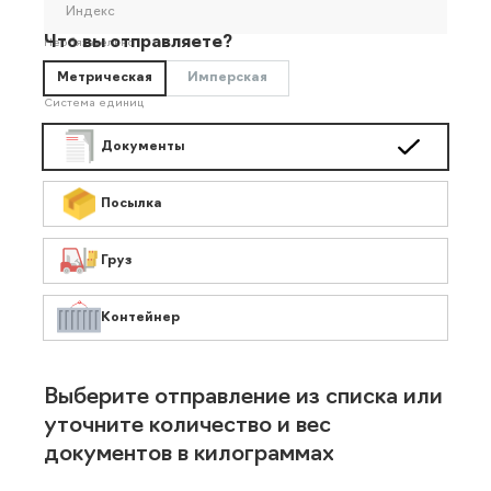
Индекс
Что вы отправляете?
Необязательно
Метрическая
Имперская
Система единиц
Документы
Посылка
Груз
Контейнер
Выберите отправление из списка или
уточните количество и вес
документов в килограммах