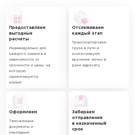
Предоставляем
Отслеживаем
выгодные
каждый этап
расчеты
Транспортировки
Индивидуально для
груза в пути и
каждого клиента в
контролируем
зависимости от
вручение лично в
срочности и цены, на
руки адресату
которую
ориентируется
клиент
Оформляем
Забираем
отправления
Таможенные
в назначенный
документы и
срок
накладные