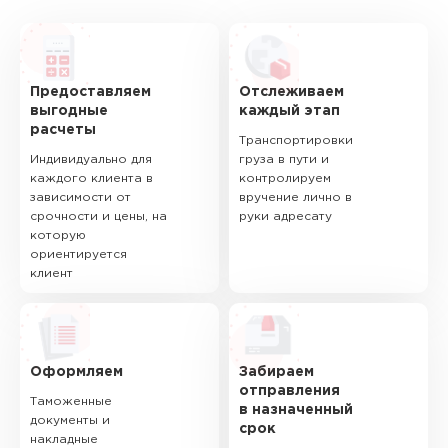
Предоставляем
Отслеживаем
выгодные
каждый этап
расчеты
Транспортировки
Индивидуально для
груза в пути и
каждого клиента в
контролируем
зависимости от
вручение лично в
срочности и цены, на
руки адресату
которую
ориентируется
клиент
Оформляем
Забираем
отправления
Таможенные
в назначенный
документы и
срок
накладные