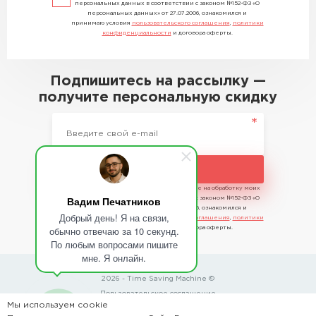
персональных данных в соответствии с законом №152-ФЗ «О
персональных данных» от 27.07.2006, ознакомился и
принимаю условия
пользовательского соглашения
,
политики
конфиденциальности
и договора оферты.
Подпишитесь на рассылку —
получите персональную скидку
Подписаться
Отправляя сведения, я даю свое согласие на обработку моих
Вадим Печатников
персональных данных в соответствии с законом №152-ФЗ «О
персональных данных» от 27.07.2006, ознакомился и
Добрый день! Я на связи,
принимаю условия
пользовательского соглашения
,
политики
обычно отвечаю за 10 секунд.
конфиденциальности
и договора оферты.
По любым вопросами пишите
мне. Я онлайн.
2026 - Time Saving Machine ©
Пользовательское соглашение
Мы используем cookie
Политика конфиденциальности