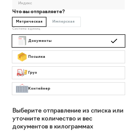
Индекс
Что вы отправляете?
Необязательно
Метрическая
Имперская
Система единиц
Документы
Посылка
Груз
Контейнер
Выберите отправление из списка или
уточните количество и вес
документов в килограммах