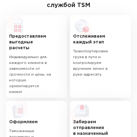
службой TSM
Предоставляем
Отслеживаем
выгодные
каждый этап
расчеты
Транспортировки
Индивидуально для
груза в пути и
каждого клиента в
контролируем
зависимости от
вручение лично в
срочности и цены, на
руки адресату
которую
ориентируется
клиент
Оформляем
Забираем
отправления
Таможенные
в назначенный
документы и