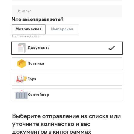
Индекс
Что вы отправляете?
Необязательно
Метрическая
Имперская
Система единиц
Документы
Посылка
Груз
Контейнер
Выберите отправление из списка или
уточните количество и вес
документов в килограммах