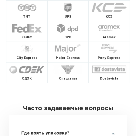
TNT
UPS
КСЭ
FedEx
DPD
Aramex
City Express
Major Express
Pony Express
СДЭК
Спецсвязь
Dostavista
Часто задаваемые вопросы
Где взять упаковку?