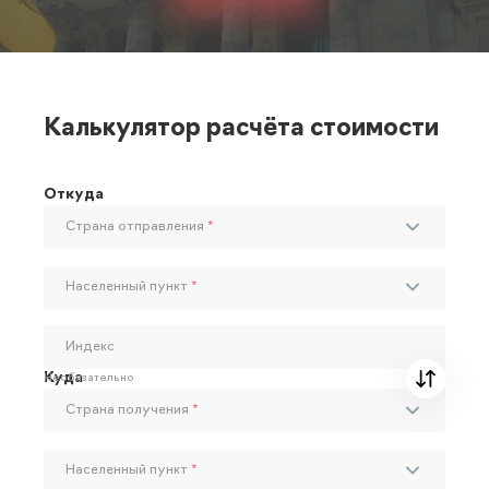
Калькулятор расчёта стоимости
Откуда
Страна отправления
*
Населенный пункт
*
Индекс
Куда
Необязательно
Страна получения
*
Населенный пункт
*