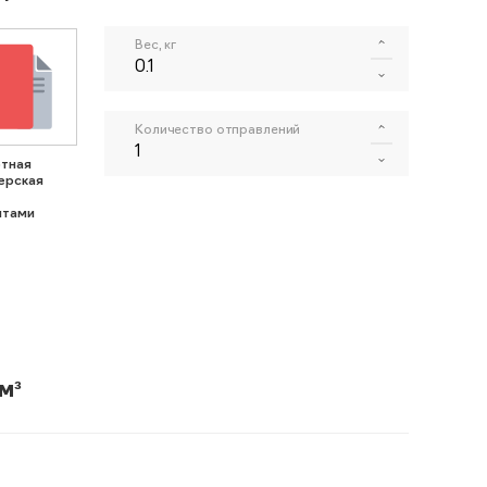
Вес, кг
Количество отправлений
тная
ерская
нтами
м³