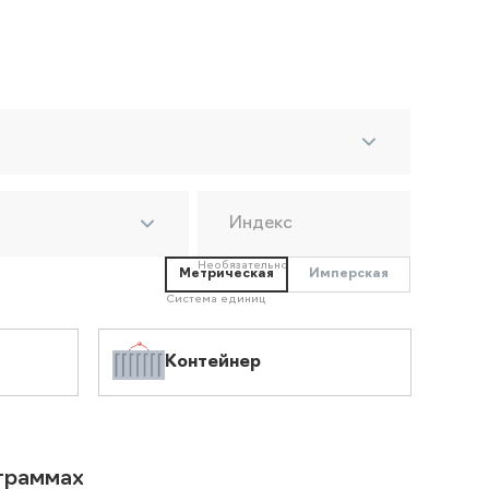
Индекс
Необязательно
Метрическая
Имперская
Система единиц
Контейнер
ограммах