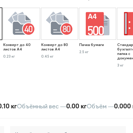
Конверт до 40
Конверт до 80
Пачка бумаги
Стандар
листов А4
листов А4
бухгалт
2.5 кг
папка с
0.23 кг
0.45 кг
докуме
3 кг
0.10 кг
Объёмный вес —
0.00 кг
Объём —
0.000 