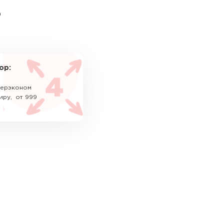
ь
ор:
уперэконом
иру, от 999