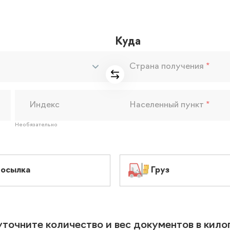
Куда
Страна получения
*
Индекс
Населенный пункт
*
Необязательно
осылка
Груз
уточните количество и вес документов в кил