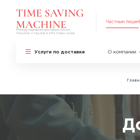
Частным лицам
Международная доставка писем,
посылок и грузов в 240 стран мира
Решения для частных лиц
Услуги по доставке
О компании
Международная доставка
О нас
Курьерская доставка по России и
СНГ
Партнер
Экспресс-доставка в Россию
Главн
Пресс-це
Специальные сервисы
Оплата
Самые срочные тарифы
Вакансии
Перевозка специальных грузов
Акции
Д
Дополнительные услуги
Упаковка
Популярные направления
Таможен