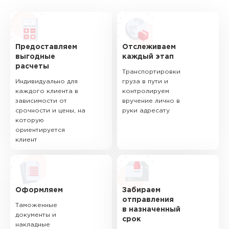
Предоставляем
Отслеживаем
выгодные
каждый этап
расчеты
Транспортировки
Индивидуально для
груза в пути и
каждого клиента в
контролируем
зависимости от
вручение лично в
срочности и цены, на
руки адресату
которую
ориентируется
клиент
Оформляем
Забираем
отправления
Таможенные
в назначенный
документы и
срок
накладные