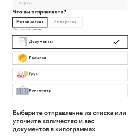
Индекс
Что вы отправляете?
Необязательно
Метрическая
Имперская
Система единиц
Документы
Посылка
Груз
Контейнер
Выберите отправление из списка или
уточните количество и вес
документов в килограммах