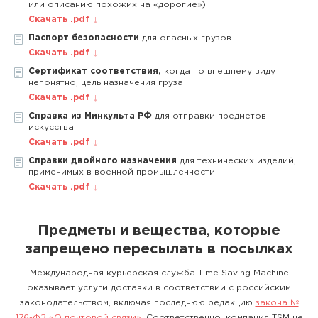
или описанию похожих на «дорогие»)
Скачать .pdf
Паспорт безопасности
для опасных грузов
Скачать .pdf
Сертификат соответствия,
когда по внешнему виду
непонятно, цель назначения груза
Скачать .pdf
Справка из Минкульта РФ
для отправки предметов
искусства
Скачать .pdf
Справки двойного назначения
для технических изделий,
применимых в военной промышленности
Скачать .pdf
Предметы и вещества, которые
запрещено пересылать в посылках
Международная курьерская служба Time Saving Machine
оказывает услуги доставки в соответствии с российским
законодательством, включая последнюю редакцию
закона №
176-ФЗ «О почтовой связи»
. Соответственно, компания TSM не