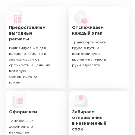
Предоставляем
Отслеживаем
выгодные
каждый этап
расчеты
Транспортировки
Индивидуально для
груза в пути и
каждого клиента в
контролируем
зависимости от
вручение лично в
срочности и цены, на
руки адресату
которую
ориентируется
клиент
Оформляем
Забираем
отправления
Таможенные
в назначенный
документы и
срок
накладные