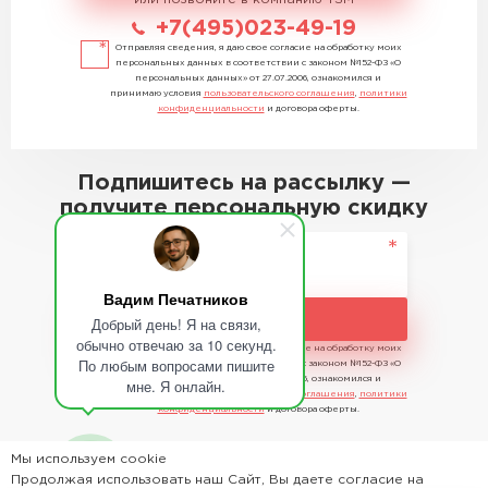
+7(495)023-49-19
Отправляя сведения, я даю свое согласие на обработку моих
персональных данных в соответствии с законом №152-ФЗ «О
персональных данных» от 27.07.2006, ознакомился и
принимаю условия
пользовательского соглашения
,
политики
конфиденциальности
и договора оферты.
Подпишитесь на рассылку —
получите персональную скидку
Вадим Печатников
Подписаться
Добрый день! Я на связи,
обычно отвечаю за 10 секунд.
Отправляя сведения, я даю свое согласие на обработку моих
По любым вопросами пишите
персональных данных в соответствии с законом №152-ФЗ «О
персональных данных» от 27.07.2006, ознакомился и
мне. Я онлайн.
принимаю условия
пользовательского соглашения
,
политики
конфиденциальности
и договора оферты.
Мы используем cookie
Продолжая использовать наш Сайт, Вы даете согласие на