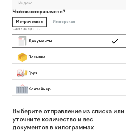
Индекс
Что вы отправляете?
Необязательно
Метрическая
Имперская
Система единиц
Документы
Посылка
Груз
Контейнер
Выберите отправление из списка или
уточните количество и вес
документов в килограммах