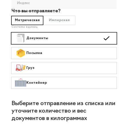
Индекс
Что вы отправляете?
Необязательно
Метрическая
Имперская
Система единиц
Документы
Посылка
Груз
Контейнер
Выберите отправление из списка или
уточните количество и вес
документов в килограммах