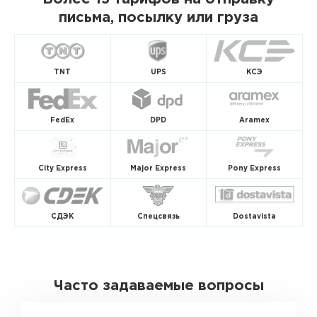
письма, посылку или груза
TNT
UPS
КСЭ
FedEx
DPD
Aramex
City Express
Major Express
Pony Express
СДЭК
Спецсвязь
Dostavista
Часто задаваемые вопросы