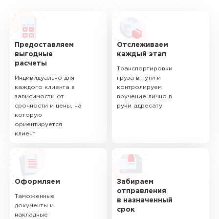
Предоставляем
Отслеживаем
выгодные
каждый этап
расчеты
Транспортировки
Индивидуально для
груза в пути и
каждого клиента в
контролируем
зависимости от
вручение лично в
срочности и цены, на
руки адресату
которую
ориентируется
клиент
Оформляем
Забираем
отправления
Таможенные
в назначенный
документы и
срок
накладные