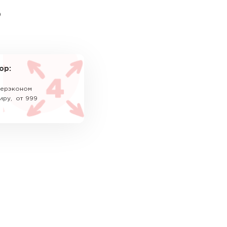
ь
ор:
уперэконом
иру, от 999