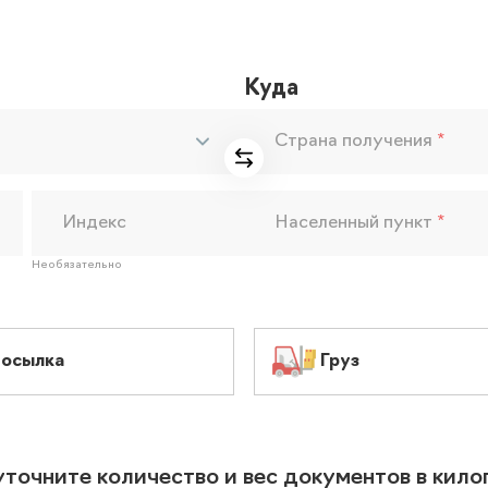
Куда
Страна получения
*
Индекс
Населенный пункт
*
Необязательно
осылка
Груз
уточните количество и вес документов в кил