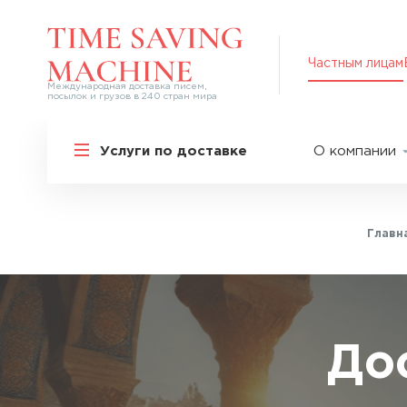
Частным лицам
Международная доставка писем,
посылок и грузов в 240 стран мира
Решения для частных лиц
Услуги по доставке
О компании
Международная доставка
О нас
Курьерская доставка по России и
СНГ
Партнер
Экспресс-доставка в Россию
Главн
Пресс-це
Специальные сервисы
Оплата
Самые срочные тарифы
Вакансии
Перевозка специальных грузов
Акции
До
Дополнительные услуги
Упаковка
Популярные направления
Таможен