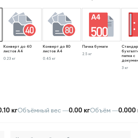
Конверт до 40
Конверт до 80
Пачка бумаги
Стандар
листов А4
листов А4
бухгалт
2.5 кг
папка с
0.23 кг
0.45 кг
докуме
3 кг
0.10 кг
Объёмный вес —
0.00 кг
Объём —
0.000 