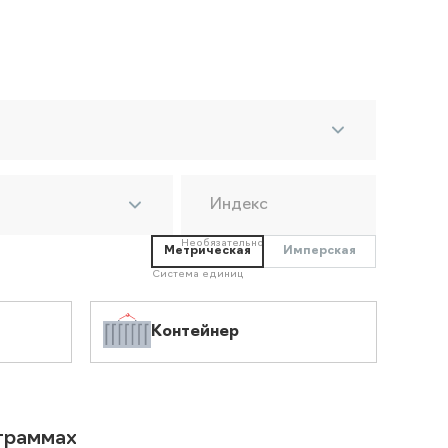
Индекс
Необязательно
Метрическая
Имперская
Система единиц
Контейнер
ограммах