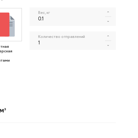
Вес, кг
Количество отправлений
тная
ерская
нтами
м³