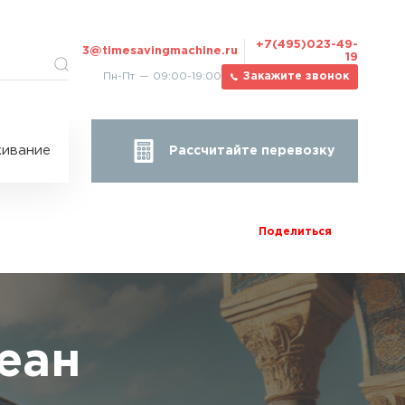
+7(495)023-49-
3@timesavingmachine.ru
19
Пн-Пт — 09:00-19:00
Закажите звонок
ицы
ивание
Рассчитайте перевозку
за
жа
Поделиться
еан