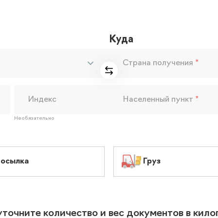
Куда
Страна получения
*
Индекс
Населенный пункт
*
Необязательно
осылка
Груз
уточните количество и вес документов в кил