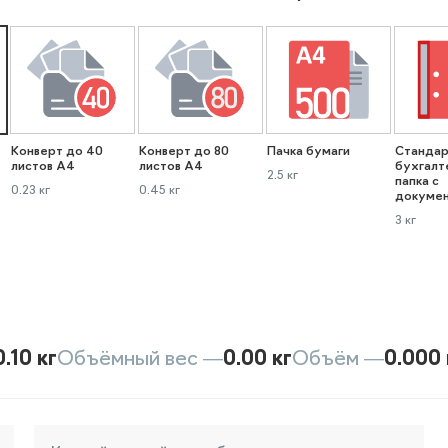
Конверт до 40
Конверт до 80
Пачка бумаги
Стандар
листов А4
листов А4
бухгалт
2.5 кг
папка с
0.23 кг
0.45 кг
докуме
3 кг
0.10 кг
Объёмный вес —
0.00 кг
Объём —
0.000 