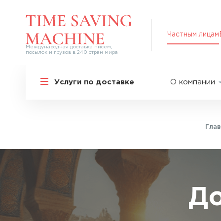
Частным лицам
Международная доставка писем,
посылок и грузов в 240 стран мира
Решения для частных лиц
Услуги по доставке
О компании
Международная доставка
О нас
Курьерская доставка по России и
СНГ
Партнер
Экспресс-доставка в Россию
Глав
Пресс-це
Специальные сервисы
Оплата
Самые срочные тарифы
Вакансии
Перевозка специальных грузов
Акции
До
Дополнительные услуги
Упаковка
Популярные направления
Таможен