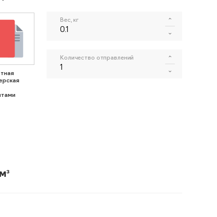
Вес, кг
Количество отправлений
тная
ерская
нтами
м³