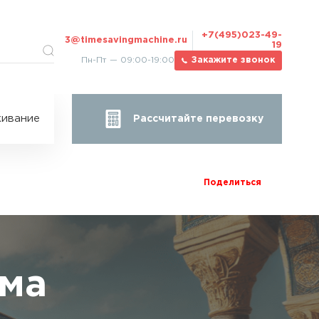
+7(495)023-49-
3@timesavingmachine.ru
19
Пн-Пт — 09:00-19:00
Закажите звонок
ицы
ивание
Рассчитайте перевозку
за
жа
Поделиться
има