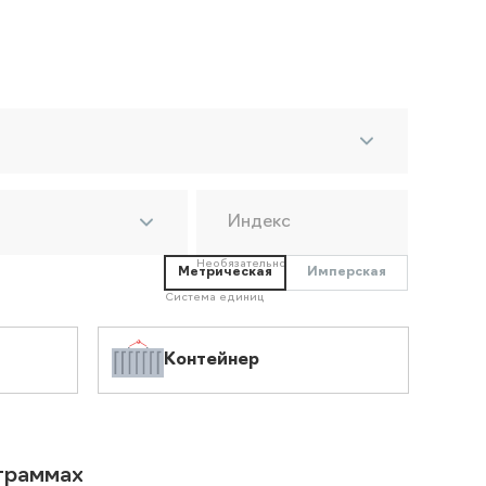
Индекс
Необязательно
Метрическая
Имперская
Система единиц
Контейнер
ограммах