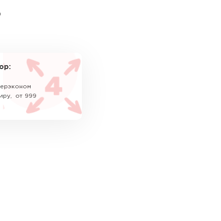
ь
ор:
уперэконом
иру, от 999