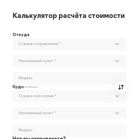
Калькулятор расчёта стоимости
Откуда
Страна отправления
*
Населенный пункт
*
Индекс
Куда
Необязательно
Страна получения
*
Населенный пункт
*
Индекс