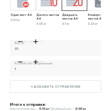
Один лист А4
Десять листов
Двадцать
Конверт до 40
А4
листов А4
листов А4
0.01 кг
0.05 кг
0.1 кг
0.23 кг
Вес, кг
Количество отправлений
ДОБАВИТЬ ОТПРАВЛЕНИЕ
Итого к отправке:
Фактический вес —
0.10 кг
Объёмный вес —
0.00 кг