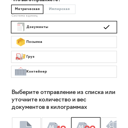
Что вы отправляете?
Необязательно
Метрическая
Имперская
Система единиц
Документы
Посылка
Груз
Контейнер
Выберите отправление из списка или
уточните количество и вес
документов в килограммах