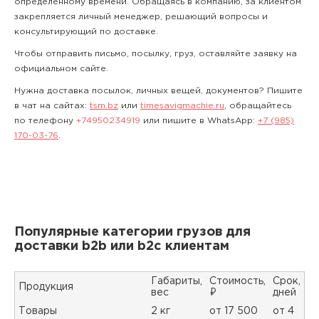
определенному времени. Обращаясь в компанию, за клиентом
закрепляется личный менеджер, решающий вопросы и
консультирующий по доставке.
Чтобы отправить письмо, посылку, груз, оставляйте заявку на
официальном сайте.
Нужна доставка посылок, личных вещей, документов? Пишите
в чат на сайтах:
tsm.bz
или
timesavigmachie.ru
, обращайтесь
по телефону
+74950234919
или пишите в WhatsApp:
+7 (985)
170-03-76
.
Популярные категории грузов для
доставки b2b или b2c клиентам
Габариты,
Стоимость,
Срок,
Продукция
вес
₽
дней
Товары
2 кг
от 17 500
от 4