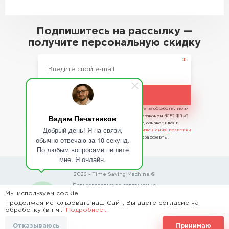
Подпишитесь на рассылку —
получите персональную скидку
Подписаться
Отправляя сведения, я даю свое согласие на обработку моих
Вадим Печатников
персональных данных в соответствии с законом №152-ФЗ «О
персональных данных» от 27.07.2006, ознакомился и
Добрый день! Я на связи,
принимаю условия
пользовательского соглашения
,
политики
обычно отвечаю за 10 секунд.
конфиденциальности
и договора оферты.
По любым вопросами пишите
мне. Я онлайн.
2026 - Time Saving Machine ©
Пользовательское соглашение
Мы используем cookie
Политика конфиденциальности
Продолжая использовать наш Сайт, Вы даете согласие на
обработку (в т.ч...
Подробнее...
BannerText_Seraphinite Accelerator
Отказываюсь
Принимаю
Turns on site high speed to be attractive for people and search