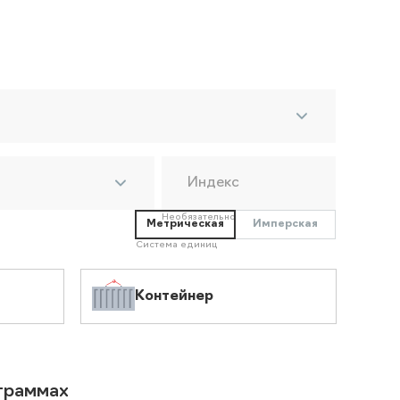
Индекс
Необязательно
Метрическая
Имперская
Система единиц
Контейнер
ограммах