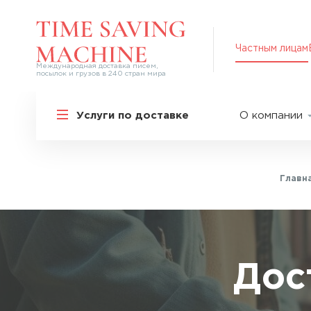
Частным лицам
Международная доставка писем,
посылок и грузов в 240 стран мира
Решения для частных лиц
Услуги по доставке
О компании
Международная доставка
О нас
Курьерская доставка по России и
СНГ
Партнер
Экспресс-доставка в Россию
Главн
Пресс-це
Специальные сервисы
Оплата
Самые срочные тарифы
Вакансии
Перевозка специальных грузов
Акции
Дос
Дополнительные услуги
Упаковка
Популярные направления
Таможен