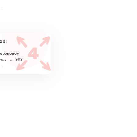
ь
ор:
уперэконом
иру, от 999