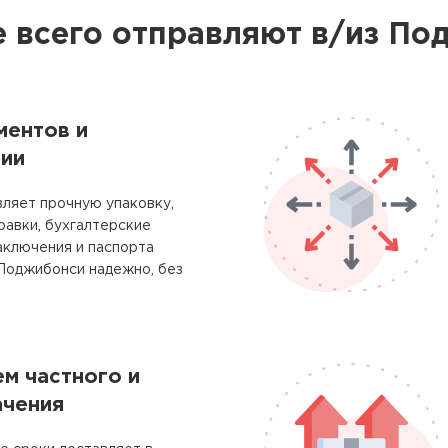
 всего отправляют в/из П
ментов и
ии
ляет прочную упаковку,
равки, бухгалтерские
аключения и паспорта
 Поджибонси надежно, без
м частного и
ачения