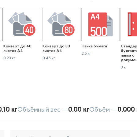
Конверт до 40
Конверт до 80
Пачка бумаги
Стандар
листов А4
листов А4
бухгалт
2.5 кг
папка с
0.23 кг
0.45 кг
докуме
3 кг
0.10 кг
Объёмный вес —
0.00 кг
Объём —
0.000 