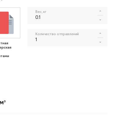
Вес, кг
Количество отправлений
тная
ерская
нтами
м³