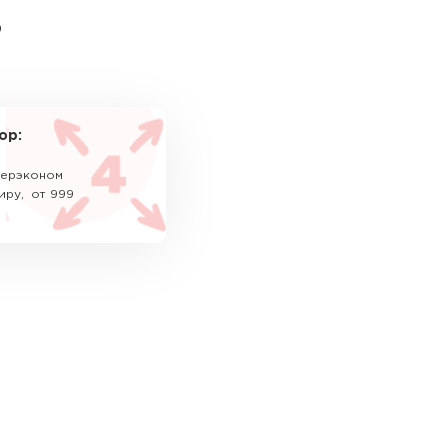
ь
ор:
уперэконом
иру, от 999