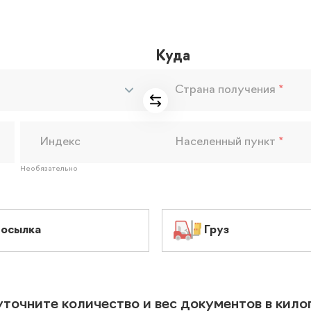
Куда
Страна получения
*
Индекс
Населенный пункт
*
Необязательно
осылка
Груз
уточните количество и вес документов в кил