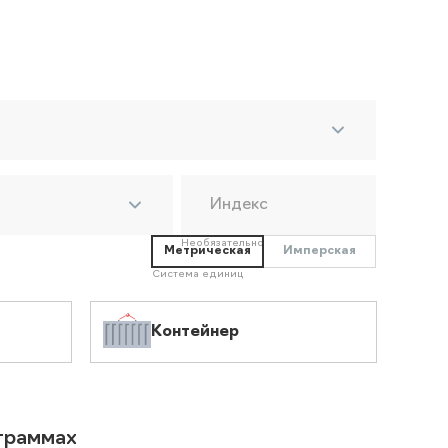
Индекс
Необязательно
Метрическая
Имперская
Система единиц
Контейнер
ограммах