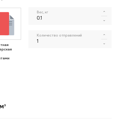
Вес, кг
Количество отправлений
тная
ерская
нтами
м³