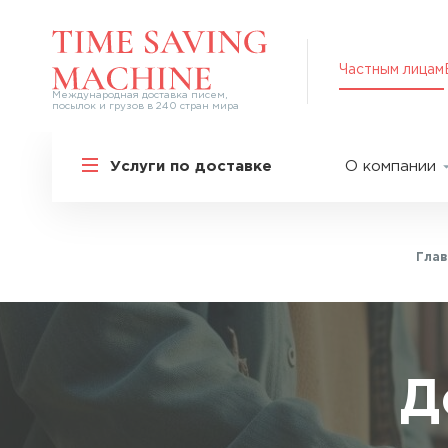
Частным лицам
Международная доставка писем,
посылок и грузов в 240 стран мира
Решения для частных лиц
Услуги по доставке
О компании
Международная доставка
О нас
Курьерская доставка по России и
СНГ
Партнер
Экспресс-доставка в Россию
Глав
Пресс-це
Специальные сервисы
Оплата
Самые срочные тарифы
Вакансии
Перевозка специальных грузов
Акции
Д
Дополнительные услуги
Упаковка
Популярные направления
Таможен