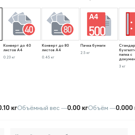
Конверт до 40
Конверт до 80
Пачка бумаги
Стандар
листов А4
листов А4
бухгалт
2.5 кг
папка с
0.23 кг
0.45 кг
докуме
3 кг
0.10 кг
Объёмный вес —
0.00 кг
Объём —
0.000 